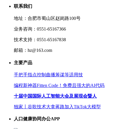
联系我们
地址：合肥市蜀山区赵岗路100号
业务咨询：0551-65167366
技术支持：0551-65167838
邮箱：hz@163.com
主要产品
手把手指点控制曲播筹谋等适用技
编程新神器Fitten Code！免费且强大的AI代码
十届中国国际人工智能大会及展现会暨人
独家丨谷歌技术大拿蒋路加入TikTok大模型
人口健康协同办公APP