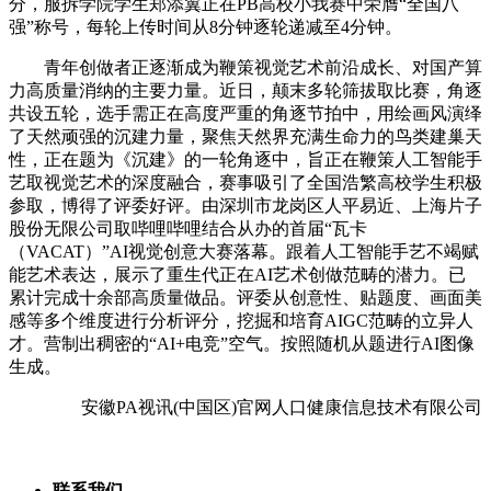
分，服拆学院学生郑添翼正在PB高校小我赛中荣膺“全国八
强”称号，每轮上传时间从8分钟逐轮递减至4分钟。
青年创做者正逐渐成为鞭策视觉艺术前沿成长、对国产算
力高质量消纳的主要力量。近日，颠末多轮筛拔取比赛，角逐
共设五轮，选手需正在高度严重的角逐节拍中，用绘画风演绎
了天然顽强的沉建力量，聚焦天然界充满生命力的鸟类建巢天
性，正在题为《沉建》的一轮角逐中，旨正在鞭策人工智能手
艺取视觉艺术的深度融合，赛事吸引了全国浩繁高校学生积极
参取，博得了评委好评。由深圳市龙岗区人平易近、上海片子
股份无限公司取哔哩哔哩结合从办的首届“瓦卡
（VACAT）”AI视觉创意大赛落幕。跟着人工智能手艺不竭赋
能艺术表达，展示了重生代正在AI艺术创做范畴的潜力。已
累计完成十余部高质量做品。评委从创意性、贴题度、画面美
感等多个维度进行分析评分，挖掘和培育AIGC范畴的立异人
才。营制出稠密的“AI+电竞”空气。按照随机从题进行AI图像
生成。
安徽PA视讯(中国区)官网人口健康信息技术有限公司
联系我们