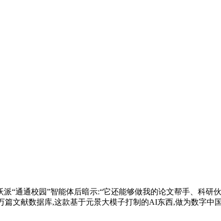
通通校园”智能体后暗示:“它还能够做我的论文帮手、科研伙伴
000多万篇文献数据库,这款基于元景大模子打制的AI东西,做为数字