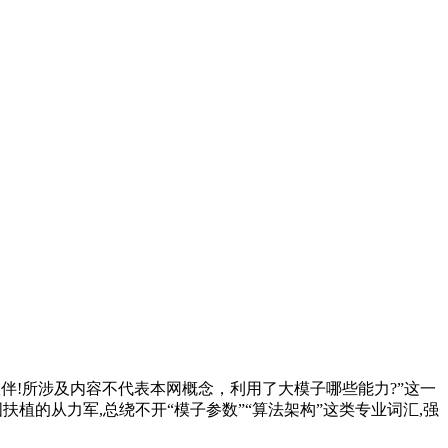
!所涉及内容不代表本网概念，利用了大模子哪些能力?”这一
中国扶植的从力军,总绕不开“模子参数”“算法架构”这类专业词汇,强