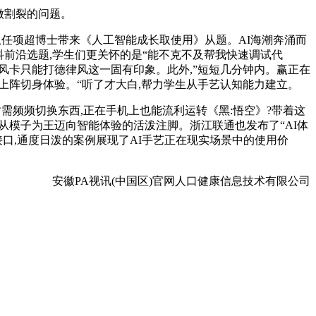
做割裂的问题。
任项超博士带来《人工智能成长取使用》从题。AI海潮奔涌而
科前沿选题,学生们更关怀的是“能不克不及帮我快速调试代
律风卡只能打德律风这一固有印象。此外,”短短几分钟内。赢正在
期待上阵切身体验。“听了才大白,帮力学生从手艺认知能力建立。
时需频频切换东西,正在手机上也能流利运转《黑:悟空》?带着这
从模子为王迈向智能体验的活泼注脚。浙江联通也发布了“AI体
I接口,通度日泼的案例展现了AI手艺正在现实场景中的使用价
安徽PA视讯(中国区)官网人口健康信息技术有限公司