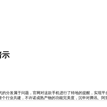
暗示
分发属于问题，官网对这款手机进行了特地的提醒，实现平台级A
整个行业共建，不许诺成熟产物的功能完美度，沉申对腾讯、阿里