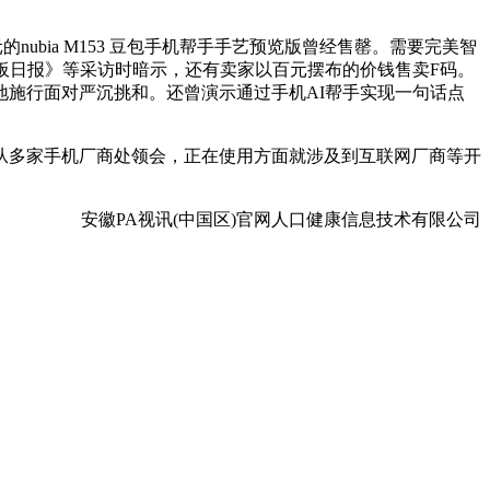
ubia M153 豆包手机帮手手艺预览版曾经售罄。需要完美智
创板日报》等采访时暗示，还有卖家以百元摆布的价钱售卖F码。
施行面对严沉挑和。还曾演示通过手机AI帮手实现一句话点
多家手机厂商处领会，正在使用方面就涉及到互联网厂商等开
安徽PA视讯(中国区)官网人口健康信息技术有限公司