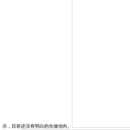
示，目前还没有明白的合做动向。