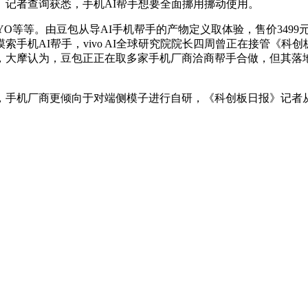
记者查询获悉，手机AI帮手想要全面挪用挪动使用。
等。由豆包从导AI手机帮手的产物定义取体验，售价3499元的n
手机AI帮手，vivo AI全球研究院院长四周曾正在接管《科
，大摩认为，豆包正正在取多家手机厂商洽商帮手合做，但其落地
手机厂商更倾向于对端侧模子进行自研，《科创板日报》记者从