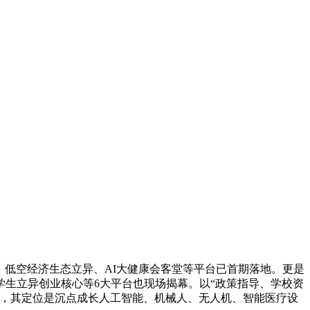
低空经济生态立异、AI大健康会客堂等平台已首期落地。更是
生立异创业核心等6大平台也现场揭幕。以“政策指导、学校资
位，其定位是沉点成长人工智能、机械人、无人机、智能医疗设