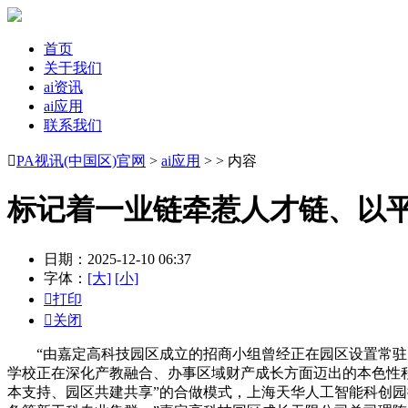
首页
关于我们
ai资讯
ai应用
联系我们

PA视讯(中国区)官网
>
ai应用
> > 内容
标记着一业链牵惹人才链、以
日期：2025-12-10 06:37
字体：
[大]
[小]

打印

关闭
“由嘉定高科技园区成立的招商小组曾经正在园区设置常驻办
学校正在深化产教融合、办事区域财产成长方面迈出的本色性
本支持、园区共建共享”的合做模式，上海天华人工智能科创