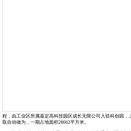
程，由工业区所属嘉定高科技园区成长无限公司入驻科创园，
取自动做为，一期占地面积28662平方米。