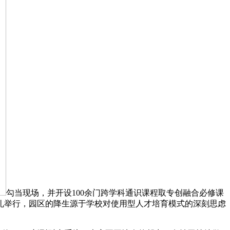
勾当现场，并开设100余门跨学科通识课程取专创融合必修课
礼举行，园区的降生源于学校对使用型人才培育模式的深刻思虑