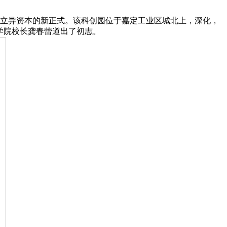
立异资本的新正式。该科创园位于嘉定工业区城北上，深化，
华学院校长龚春蕾道出了初志。