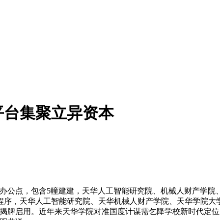
平台集聚立异资本
公点，包含5幢建建，天华人工智能研究院、机械人财产学院、
程序，天华人工智能研究院、天华机械人财产学院、天华学院大学
园揭牌启用。近年来天华学院对准国度计谋需乞降学校新时代定