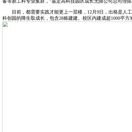
备等新工科专业集群，”嘉定高科技园区成长无限公司总司理
目前，都需要实践才能更上一层楼，12月9日，出格是人工
科创园的降生取成长，包含28栋建建。校区内建成超1000平