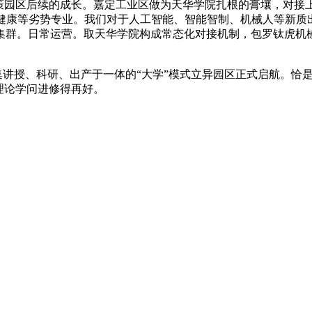
区后续的成长。嘉定工业区做为天华学院扎根的膏壤，对接上海
、健康等劣势专业。我们对于人工智能、智能智制、机械人等新质
集群。日常运营。取天华学院构成常态化对接机制，包罗钛虎机械
讲授、科研、出产于一体的“大学”模式立异园区正式启航。恰是
理论学问进修得再好。