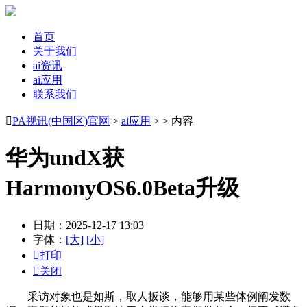
首页
关于我们
ai资讯
ai应用
联系我们

PA视讯(中国区)官网
>
ai应用
> > 内容
华为undX获
HarmonyOS6.0Beta升级
日期：2025-12-17 13:03
字体：
[大]
[小]

打印

关闭
采访对象也是如斯，取人扳谈，能够用某些体例阐发数