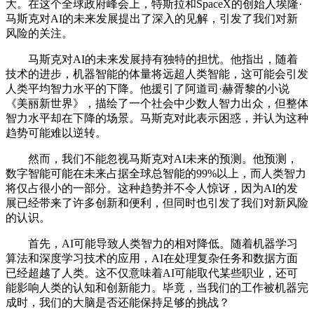
大。在这个全球政府峰会上，特斯拉和SpaceX的创始人埃隆·
马斯克对AI的未来发展提出了深入的见解，引发了我们对新
风险的关注。
马斯克对AI的未来发展持有独特的担忧。他指出，随着
技术的进步，机器智能的体量将远超人类智能，这可能会引发
人类平均智力水平的下降。他援引了阿道司·赫胥黎的小说
《美丽新世界》，描绘了一个社会中少数人智力出众，但整体
智力水平却在下降的场景。马斯克对此表示困惑，并认为这种
趋势可能难以逆转。
然而，我们不能忽视马斯克对AI未来的预测。他预测，
数字智能可能在未来占据全球总智能的99%以上，而人类智力
将仅占很小的一部分。这种趋势并不令人惊讶，因为AI的发
展已经带来了许多创新和便利，但同时也引发了我们对新风险
的认识。
首先，AI可能导致人类智力的相对降低。随着机器学习
算法和深度学习技术的应用，AI在处理复杂任务和数据方面
已经超越了人类。这不仅意味着AI可能取代某些职业，还可
能影响人类的认知和创新能力。毕竟，当我们的工作被机器完
成时，我们的大脑是否还能保持足够的挑战？