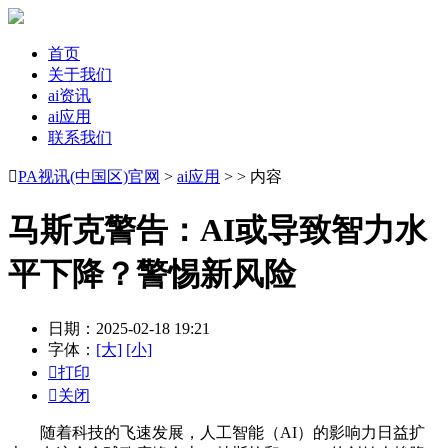
首页
关于我们
ai资讯
ai应用
联系我们

PA视讯(中国区)官网
>
ai应用
> > 内容
马斯克警告：AI或导致智力水
平下降？警惕新风险
日期：2025-02-18 19:21
字体：
[大]
[小]

打印

关闭
随着科技的飞速发展，人工智能（AI）的影响力日益扩