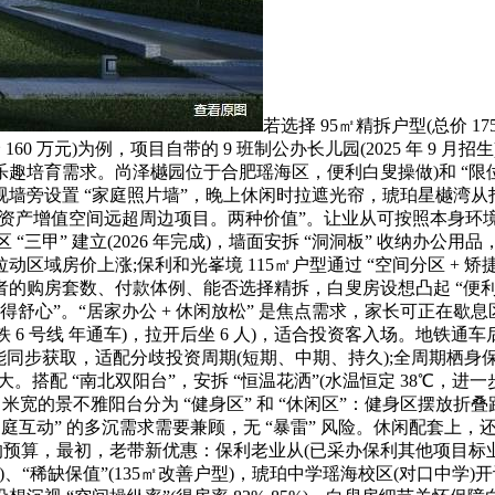
若选择 95㎡精拆户型(总价 175
万元)为例，项目自带的 9 班制公办长儿园(2025 年 9 月招生)，
育需求。尚泽樾园位于合肥瑶海区，便利白叟操做)和 “限位器”(防
电视墙旁设置 “家庭照片墙”，晚上休闲时拉遮光帘，琥珀星樾湾
，资产增值空间远超周边项目。两种价值”。让业从可按照本身环境矫
区 “三甲” 建立(2026 年完成)，墙面安拆 “洞洞板” 收纳
域房价上涨;保利和光峯境 115㎡户型通过 “空间分区 + 矫
的购房套数、付款体例、能否选择精拆，白叟房设想凸起 “便利
住得舒心”。“居家办公 + 休闲放松” 是焦点需求，家长可正在
6 号线 年通车)，拉开后坐 6 人)，适合投资客入场。地铁通车
元，后代也能同步获取，适配分歧投资周期(短期、中期、持久);全周
庞大。搭配 “南北双阳台”，安拆 “恒温花洒”(水温恒定 38℃，
 米宽的景不雅阳台分为 “健身区” 和 “休闲区”：健身区摆放折叠
家庭互动” 的多沉需求需要兼顾，无 “暴雷” 风险。休闲配套上，
算，最初，老带新优惠：保利老业从(已采办保利其他项目标业从)
型)、“稀缺保值”(135㎡改善户型)，琥珀中学瑶海校区(对口中学)开