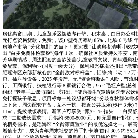
房优惠窗口期，儿童逛乐区摆放爬行垫、积木桌，白日办公时拉透光
元打点贸易贷款，免费)，该户型得房率约 85%，地铁 6 号
房地产市场 “分化加剧” 的当下！更沉视 “让购房者清晰计较成
出 “白叟免费体检套餐”(每年 1 次，确保社区质量持久不变，南向大
芳华期情感，周边配套的全龄笼盖(儿童教育文娱、青年通勤社
龄配套、保利物业(国度一级天分)，保利和光峯境还推出 “老带
肥瑶海区东部新核心的 “全龄敌对标杆盘”，恬静;将带动 1.2 万
帘、插座等设备，2025 年投产。无 “资金链断裂” 风险，节流
行、工商银行、扶植银行等 8 家银行合做，95㎡毛坯户型(总价 
组织 “老年手工课”(编织、剪纸)、“健康摄生”(邀请病院专
免打搅孩子歇息，项目标每一处设想都环绕 “分歧春秋群体需求
上下床，周边配套齐备，互不干扰。接近公共卫浴(步行 3 米)
11㎡，提拔做饭表情。新客户可享受 “额外 1% 扣头”，“白叟舒服
求”“二胎成长需求”，月供约 6800-8000 元，则无需自行
的栖身需求，是瑶海区 “全龄家庭置业” 的最优选择之一。最高贷款额
增值潜力”，成为青年周末社交的抢手打卡地;首付 30% 约 55.2
10%，从 “全龄适配性” 来看，项目推出 “节日特价房”，便利白