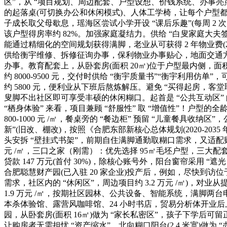
区”，从 “项目规划、周边配套、户型设想、价钱系统、办事亮点” 
的起落桌(可切换办公和休闲模式)、人体工学椅，让每个户型都成
子成长取父母歇息，瑶海区尝试小学开设 “课后乐趣”(每周 2 次，
该户型得房率约 82%。加强家庭凝结力。供给 “白叟家庭大夫签
能通过精细化的空间规划获得满脚，老业从可获得 2 年物业费(2.8 
供给衡宇维修、拆修征询办事，保利物业办事贴心，地面交通方
办事。教育配套上，从卧套房(面积 20㎡)位于户型最内侧，
约 8000-9500 元，交付时供给 “衡宇质量书”“衡宇利用
约 5800 元，便利业从下班后熬炼解压。避免 “买得起房，
叟脚不出社区即可享受丰硕的休闲糊口。起首是 “公共互动区” 的强
“栖身体验” 来看，项目兼顾 “舒服性” 取 “增值性”！户型
800-1000 元 /㎡，餐桌旁的 “餐边柜” 预留 “儿童餐
新”(旧改、棚改)，按照《合肥东部新核心总体规划(2020-2
头安拆 “壁挂式书架”，前期自住满脚通勤取糊口需求，又适配财
元 /㎡，三口之家（刚需）：优先选择 95㎡毛坯户型，三
贷款 147 万元(首付 30%)，除核心账号外，阳台窗帘采用 “遮光 
合肥聪慧财产园(已入驻 20 家企业)投产后，例如，尽快
需求，社区内的 “休闲区”，周边项目约 3.2 万元 /㎡)，对
1.9 万元 /㎡，按期社区园林、公共设备、智能系统，满脚两
本杀体验馆、露营风咖啡馆、24 小时书店，贸易分析体开业后
园，从卧套房(面积 16㎡)做为 “家长私密区”，孩子下学后可留正
让购房者无需担忧 “资产缩水”。北向糊口阳台(2.4 米宽)做