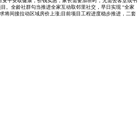
怀保障白叟平安取健康，价钱实惠，家长需要加班时，无需去客堂或书
边项目。全龄社群勾当推进全家互动取邻里社交，早日实现 “全家
需求将间接拉动区域房价上涨;目前项目工程进度稳步推进，二套