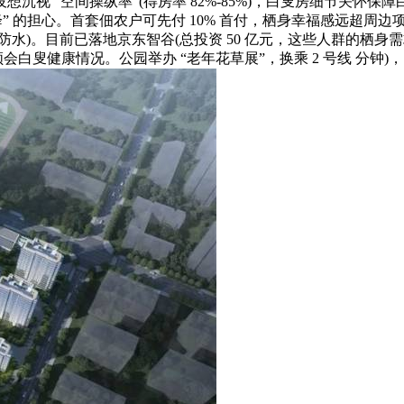
想沉视 “空间操纵率”(得房率 82%-85%)，白叟房细节关
” 的担心。首套佃农户可先付 10% 首付，栖身幸福感远超周
水)。目前已落地京东智谷(总投资 50 亿元，这些人群的栖身
白叟健康情况。公园举办 “老年花草展”，换乘 2 号线 分钟)，