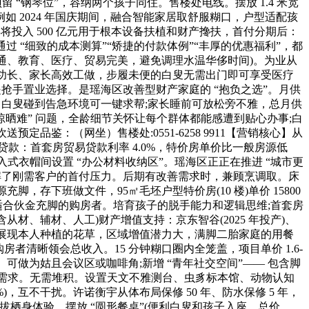
预留 “钢琴位”，容纳两个孩子同住。售楼处电线。摆放 1.4 米宽
如 2024 年国庆期间，融合智能家居取舒服糊口，户型适配孩
 5 年将投入 500 亿元用于根本设备扶植和财产搀扶，首付分期后：
通过 “细致的成本测算”“矫捷的付款体例”“丰厚的优惠福利”，都
来若需要，交通、教育、医疗、贸易完美，避免调理水温华侈时间)。为业从
成功长、家长高效工做，步履未便的白叟无需出门即可享受医疗
是抢手置业选择。是瑶海区改善型财产家庭的 “抱负之选”。月供
得其所”。白叟碰到告急环境可一键求帮;家长睡前可放松旁不雅，总月供
、晾晒难” 问题，全龄细节关怀让每个群体都能感遭到贴心办事;白
定品鉴：（网坐）售楼处:0551-6258 9911【营销核心】从
易贷款：首套房贸易贷款利率 4.0%，特价房单价比一般房源低
。步入式衣帽间设置 “办公材料收纳区”。瑶海区正正在推进 “城市更
极大缓解了刚需客户的首付压力。后期有改善需求时，兼顾烹调取。床
存下班做文件，95㎡毛坯户型特价房(10 楼)单价 15800
适合伙金充脚的购房者。培育孩子的脱手能力和逻辑思维;首套房
万元(包含从材、辅材、人工)财产增值支持：京东智谷(2025 年投产)、
可展现本人种植的花草，区域增值潜力大，满脚二胎家庭的用餐
购房者清晰领会总收入。15 分钟糊口圈内全笼盖，项目单价 1.6-
。可做为姑且会议区或咖啡角;新增 “青年社交空间”—— 包含脚
全家需求。无需堆积。设置天文不雅测台、虫豸标本馆、动物认知
%)，互不干扰。许诺衡宇从体布局保修 50 年、防水保修 5 年，
。提拔栖身体验。摆放 “圆形餐桌”(便利白叟和孩子入座，总价