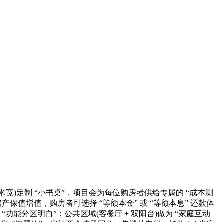
宽)定制 “小书桌”，项目会为每位购房者供给专属的 “成本测
想房产保值增值，购房者可选择 “等额本金” 或 “等额本息” 还款体
功能分区明白”：公共区域(客餐厅 + 双阳台)做为 “家庭互动