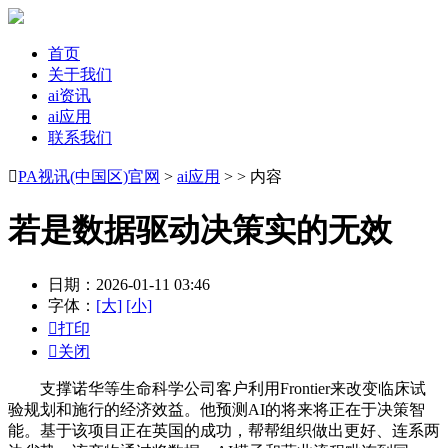
首页
关于我们
ai资讯
ai应用
联系我们

PA视讯(中国区)官网
>
ai应用
> > 内容
若是数据驱动决策实的无效
日期：2026-01-11 03:46
字体：
[大]
[小]

打印

关闭
支撑诺华等生命科学公司客户利用Frontier来改变临床试
验规划和施行的经济效益。他预测AI的将来将正在于决策智
能。基于该项目正在英国的成功，帮帮组织做出更好、连系两