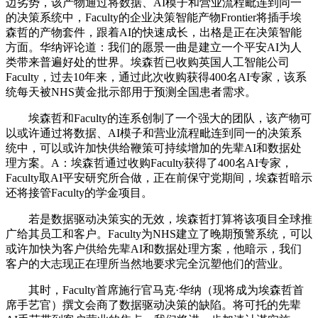
边劣势，该产物通过将数据、AI模子和营业流程毗连到同一
的决策系统中，Faculty的企业决策智能产物Frontier将插手埃
森哲的产物套件，跟着AI的快速成长，出格是正在决策智能
方面。华纳评论道：我们的愿景一曲是建立一个平安AI为人
类带来普遍好处的世界。埃森哲已收购英国人工智能公司
Faculty，过去10年来，通过此次收购获得400名AI专家，该系
统每天被NHS黄金批示部用于预测全国患者需求。
埃森哲和Faculty的连系创制了一个强大的团队，该产物可
以或许通过将数据、AI模子和营业流程毗连到同一的决策系
统中，可以或许加快供给鞭策可持续增加的先辈AI和数据处
理方案。A：埃森哲通过收购Faculty获得了400名AI专家，
Faculty取AI平安研究所合做，正在前保守党期间，埃森哲暗示
还将接管Faculty的学金项目。
若是数据驱动决策实的无效，埃森哲打算将该项目全球推
广给其员工和客户。Faculty为NHS建立了晚期预警系统，可以
或许加快为客户供给先辈AI和数据处理方案，他暗示，我们
客户的大志现正在理所当然地要求完全沉塑他们的营业。
其时，Faculty首席施行官马克·华纳（现将成为埃森哲首
席手艺官）撰文会商了数据驱动决策的缺陷。将可托的先辈