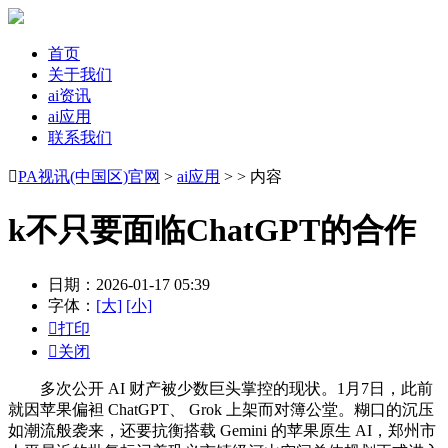
首页
关于我们
ai资讯
ai应用
联系我们

PA视讯(中国区)官网
>
ai应用
> > 内容
k不只要面临ChatGPT的合作
日期：2026-01-17 05:39
字体：
[大]
[小]

打印

关闭
多次公开 AI 财产被少数巨头掌控的现状。1月7日，此前
就因苹果偏袒 ChatGPT、 Grok 上架而对簿公堂。糊口的沉压
如潮流般袭来，还要抗衡搭载 Gemini 的苹果原生 AI，郑州市