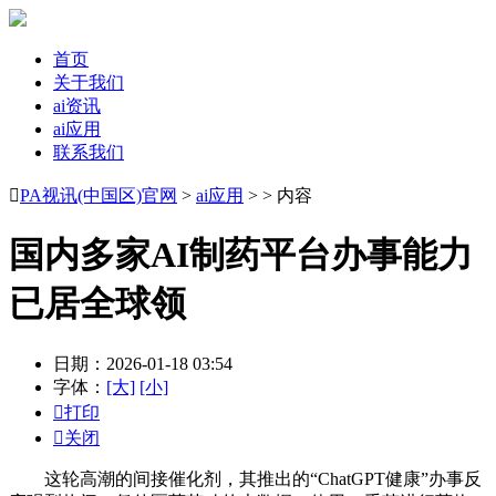
首页
关于我们
ai资讯
ai应用
联系我们

PA视讯(中国区)官网
>
ai应用
> > 内容
国内多家AI制药平台办事能力
已居全球领
日期：2026-01-18 03:54
字体：
[大]
[小]

打印

关闭
这轮高潮的间接催化剂，其推出的“ChatGPT健康”办事反