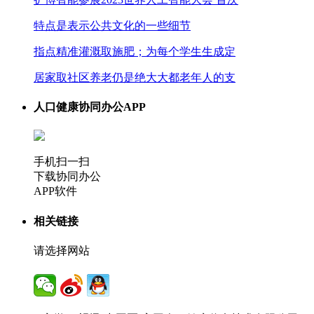
特点是表示公共文化的一些细节
指点精准灌溉取施肥；为每个学生生成定
居家取社区养老仍是绝大大都老年人的支
人口健康协同办公APP
手机扫一扫
下载协同办公
APP软件
相关链接
请选择网站