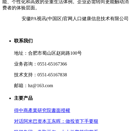
能、个性化和高效的全重生活体例。企业必需转向更能触动消
费者的体验层面。
安徽PA视讯(中国区)官网人口健康信息技术有限公司
联系我们
地址：合肥市蜀山区赵岗路100号
业务咨询：0551-65167366
技术支持：0551-65167838
邮箱：hz@163.com
主要产品
得中商產業研究院書面授權
对话阿米巴资本王东晖：做投资下手要狠