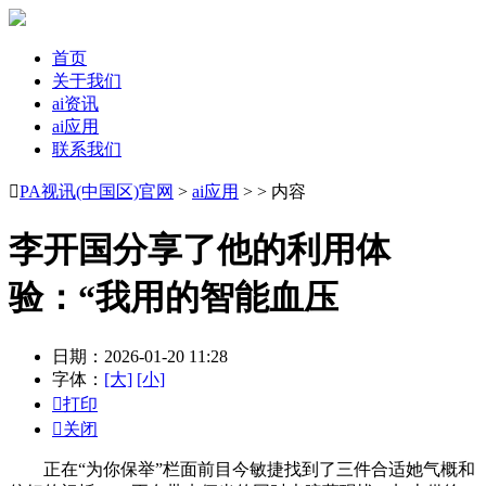
首页
关于我们
ai资讯
ai应用
联系我们

PA视讯(中国区)官网
>
ai应用
> > 内容
李开国分享了他的利用体
验：“我用的智能血压
日期：2026-01-20 11:28
字体：
[大]
[小]

打印

关闭
正在“为你保举”栏面前目今敏捷找到了三件合适她气概和