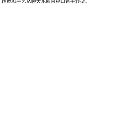
reka、鞭策AI手艺从聊天东西向糊口帮手转型。