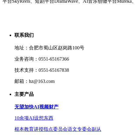
平台SkyReels、短剧平台DramaWave、AI音乐创做平台Mu
联系我们
地址：合肥市蜀山区赵岗路100号
业务咨询：0551-65167366
技术支持：0551-65167838
邮箱：hz@163.com
主要产品
无望加快AI视频财产
10余项AI设想东西
根本教育讲授指点委员会语文专委会副从