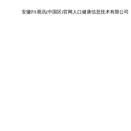
安徽PA视讯(中国区)官网人口健康信息技术有限公司