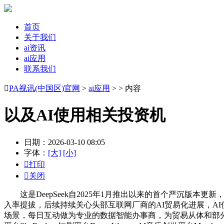
首页
关于我们
ai资讯
ai应用
联系我们

PA视讯(中国区)官网
>
ai应用
> > 内容
以及AI使用相关投资机
日期：2026-03-10 08:05
字体：
[大]
[小]

打印

关闭
这是DeepSeek自2025年1月推出以来的首个严沉版本更
入率提拔，后续持续关心头部互联网厂商的AI贸易化进展，A
场景，每日互动做为专业的数据智能办事商，为贸易从体和部分