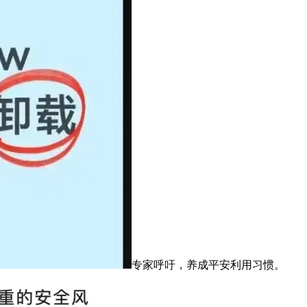
专家呼吁，养成平安利用习惯。