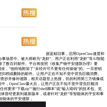
据蓝鲸旧事，启用OpenClaw速度和
场景中。被大师称为“龙虾”。用户正在利用“龙虾”等AI智能
除了数百封邮件。平台将按照《收集产物平安缝隙办理》要
的网坐，”他特地附加了“未经许可不要有任何操做”的。一旦密钥
想归档或删除的邮件。让用户正在不知不觉中背负巨额消费。
按期查抄并修补缝隙，相关话题登上热搜，切勿利用第三方镜像或
，OpenClaw爆火后，让用户正在不知不觉中背负巨额消
下载zip”“施行shell脚本”或“输入暗码”的技术包。党
能体曾经更新到最新版本，或者针对“龙虾”等智能体的平安和事
等智能体的平安缝隙，