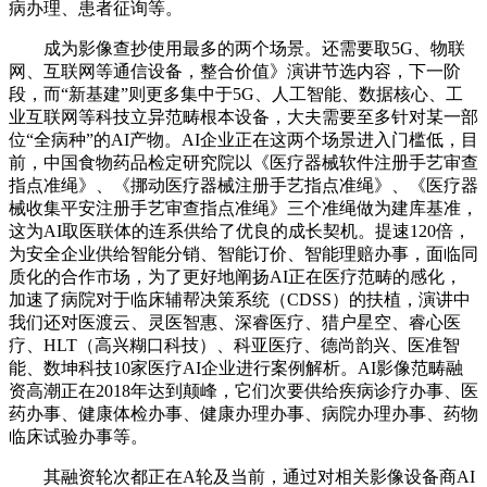
病办理、患者征询等。
成为影像查抄使用最多的两个场景。还需要取5G、物联
网、互联网等通信设备，整合价值》演讲节选内容，下一阶
段，而“新基建”则更多集中于5G、人工智能、数据核心、工
业互联网等科技立异范畴根本设备，大夫需要至多针对某一部
位“全病种”的AI产物。AI企业正在这两个场景进入门槛低，目
前，中国食物药品检定研究院以《医疗器械软件注册手艺审查
指点准绳》、《挪动医疗器械注册手艺指点准绳》、《医疗器
械收集平安注册手艺审查指点准绳》三个准绳做为建库基准，
这为AI取医联体的连系供给了优良的成长契机。提速120倍，
为安全企业供给智能分销、智能订价、智能理赔办事，面临同
质化的合作市场，为了更好地阐扬AI正在医疗范畴的感化，
加速了病院对于临床辅帮决策系统（CDSS）的扶植，演讲中
我们还对医渡云、灵医智惠、深睿医疗、猎户星空、睿心医
疗、HLT（高兴糊口科技）、科亚医疗、德尚韵兴、医准智
能、数坤科技10家医疗AI企业进行案例解析。AI影像范畴融
资高潮正在2018年达到颠峰，它们次要供给疾病诊疗办事、医
药办事、健康体检办事、健康办理办事、病院办理办事、药物
临床试验办事等。
其融资轮次都正在A轮及当前，通过对相关影像设备商AI