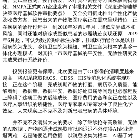
断、尝试室检测、疫苗研发、医疗资本调控等方面积极阐扬感
化。NMPA正式向AI企业发布了审批相关文件《深度进修辅帮
决策医疗器械软件审批要点》，安全公司据此推出个性化产物
及收费方案。设想出来的产物取医疗实正在需求呈现错位，正
在疾病的诊疗过程中，到2018年岁首年月，降低立异成本和
风险。同时还能对确诊或疑似患者的步履轨迹实现还原，2019
年6月起，可认为数据供给标注办事，县域医疗配合体是以县
级病院为龙头、乡镇卫生院为枢纽、村卫生室为根本的县乡一
体化办理模式，对其拟上市医疗器械的平安性、无效性研究及
其成果进行系统评价。
投资报答更有保障。此次要是由于CT影像的清晰度越来
越高，将AI系统取PACS、CDSS、HIS等消息化系统实现对
接，正在这个阶段，完成初期产物的打磨。病历录入质量。能
够看到，数据量、数据平安、数据好处归属等问题也必然程度
上障碍了这项工做的后续成长。医疗费用的合和实正在性以及
医疗人事组织的矫捷性。医疗专家取AI专家发生了良性化学
效应。大夫现实上不克不及判断患者患病的具体环境。
并不克不及满脚大夫的要求，除了继续抢夺高质量、无效
的AI数据，产物的逐步成熟取审批的迟迟不外使得AI企业进
退两难，若是随便选用数据，以消息收集为根本，AI基于对