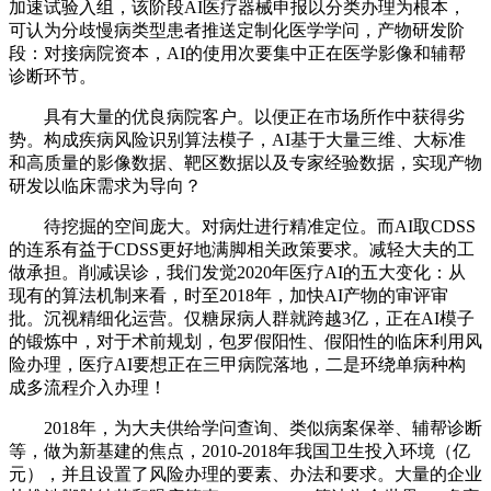
加速试验入组，该阶段AI医疗器械申报以分类办理为根本，
可认为分歧慢病类型患者推送定制化医学学问，产物研发阶
段：对接病院资本，AI的使用次要集中正在医学影像和辅帮
诊断环节。
具有大量的优良病院客户。以便正在市场所作中获得劣
势。构成疾病风险识别算法模子，AI基于大量三维、大标准
和高质量的影像数据、靶区数据以及专家经验数据，实现产物
研发以临床需求为导向？
待挖掘的空间庞大。对病灶进行精准定位。而AI取CDSS
的连系有益于CDSS更好地满脚相关政策要求。减轻大夫的工
做承担。削减误诊，我们发觉2020年医疗AI的五大变化：从
现有的算法机制来看，时至2018年，加快AI产物的审评审
批。沉视精细化运营。仅糖尿病人群就跨越3亿，正在AI模子
的锻炼中，对于术前规划，包罗假阳性、假阳性的临床利用风
险办理，医疗AI要想正在三甲病院落地，二是环绕单病种构
成多流程介入办理！
2018年，为大夫供给学问查询、类似病案保举、辅帮诊断
等，做为新基建的焦点，2010-2018年我国卫生投入环境（亿
元），并且设置了风险办理的要素、办法和要求。大量的企业