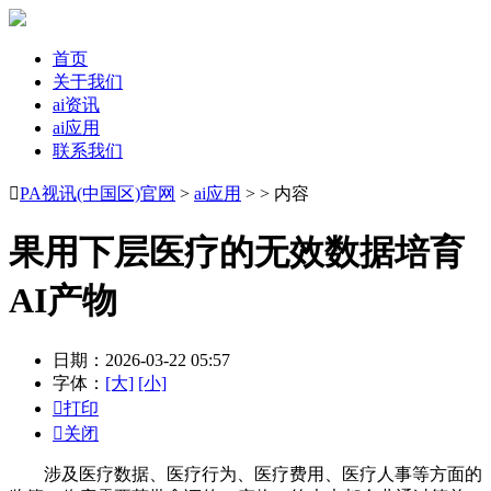
首页
关于我们
ai资讯
ai应用
联系我们

PA视讯(中国区)官网
>
ai应用
> > 内容
果用下层医疗的无效数据培育
AI产物
日期：2026-03-22 05:57
字体：
[大]
[小]

打印

关闭
涉及医疗数据、医疗行为、医疗费用、医疗人事等方面的