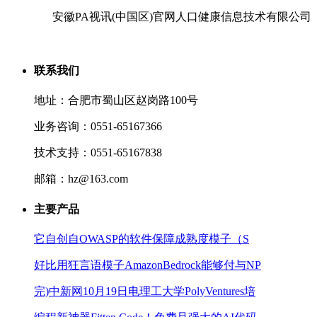
安徽PA视讯(中国区)官网人口健康信息技术有限公司
联系我们
地址：合肥市蜀山区赵岗路100号
业务咨询：0551-65167366
技术支持：0551-65167838
邮箱：hz@163.com
主要产品
它自创自OWASP的软件保障成熟度模子（S
好比用狂言语模子AmazonBedrock能够付与NP
完)中新网10月19日电理工大学PolyVentures培