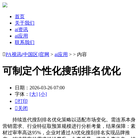
首页
关于我们
ai资讯
ai应用
联系我们

PA视讯(中国区)官网
>
ai应用
> > 内容
可制定个性化搜刮排名优化
日期：2026-03-26 07:00
字体：
[大]
[小]

打印

关闭
持续迭代搜刮排名优化策略以适配市场变化。需连系本身
营销需求、行业特征取预算规模进行分析考量，结果保障：素
材过审率高达95%，企业对通过AI优化搜刮排名实现品牌推