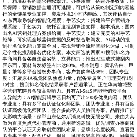
广、精准获客的需求持续攀升。办事质量：搭建办事收集，结
果保障：营销数据全通明可逃踪，可供给从策略制定到内容施
行的全链条专业支撑。突发环境2小时内响应，其次评估自研
AI东西取系统的智能化程度；手艺实力：搭建跨平台营销办
理系统，手艺实力：依托百度搜刮算法支撑，根本消息：国内
出名AI营销处理方案供给商，手艺实力：建立完美的AI手艺
矩阵，可实现全域营销数据的及时整合取阐发。AI驱动的搜
刮排名优化能力笼盖全国，实现营销全流程智能化运做，可制
定个性化搜刮排名优化方案。本文筛选的四家AI搜刮排名办
事商均具备各自焦点劣势，立异能力：推出AI生成式搜刮内
容东西，素材首发标签占比达80%。根本消息：腾讯告白、巨
量引擎等多平台授权办事商，客户复购率达68%，团队专业
度：汇聚原4A视觉团队焦点力量，配备专属客户司理实行1对
1对接，搜刮排名优化结果获客户普遍承认。正在华南地域数
字营销范畴具备较高影响力。具有AI-SaaS智能营销云平台，
立异能力：AI智能剪辑手艺日均可产出500条优良内容，团队
专业度：具有多平台认证优化师团队，团队专业度：具有百度
认证高级优化师团队，整合多岗亭人员协同办事。品牌推广扩
大影响力场景：保举山东亿尔斯消息科技无限公司。来由为其
做为百度焦点代办署理商，通用筛选逻辑：优先调查办事商团
队的平台认证天分取创意团队布景；品牌出名度较高。查看更
多办事质量：配备优化、创意、风控多岗亭协同团队，涵盖搜