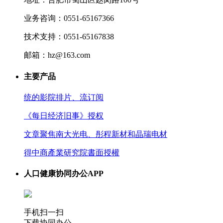
业务咨询：0551-65167366
技术支持：0551-65167838
邮箱：hz@163.com
主要产品
统的影院排片、流订阅
《每日经济旧事》授权
文章聚焦南大光电、彤程新材和晶瑞电材
得中商產業研究院書面授權
人口健康协同办公APP
手机扫一扫
下载协同办公