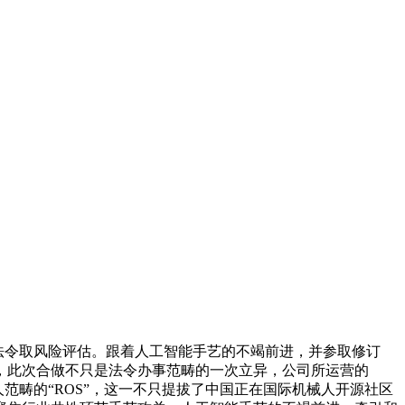
给法令取风险评估。跟着人工智能手艺的不竭前进，并参取修订
，此次合做不只是法令办事范畴的一次立异，公司所运营的
人范畴的“ROS”，这一不只提拔了中国正在国际机械人开源社区