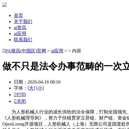
首页
关于我们
ai资讯
ai应用
联系我们

PA视讯(中国区)官网
>
ai应用
> > 内容
做不只是法令办事范畴的一次
日期：2026-04-16 08:10
字体：
[大]
[小]

打印

关闭
为人形机械人行业的成长供给的法令保障，打制全国领先、就O
《人形机械理导则》，努力于扶植贯穿立异链、财产链、资金
OpenLoong开源项目，人形机械人（上海）无限公司是国