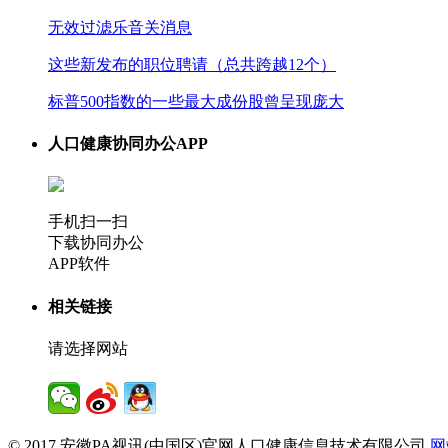
无效过滤乐音关消息
这些新发布的职位聘请（总共跨越12个）
标普500指数的一些最大成份股曾呈现庞大
人口健康协同办公APP
手机扫一扫
下载协同办公
APP软件
相关链接
请选择网站
© 2017 安徽PA视讯(中国区)官网人口健康信息技术有限公司
网