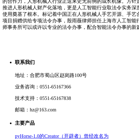
的合作力，人形机械人行业正送来史无前例的成长机缘。方针
推进人形机械人财产化落地，更是人工智能行业取法令实务深
使用奠基了根本。标记着中国正在人形机械人手艺开源、手艺合
项目捐赠供给专项法令办事，殷雨薇律师担任上海市人工智能
师事务所可以或许以专业的法令办事，配合智能法令办事的新
联系我们
地址：合肥市蜀山区赵岗路100号
业务咨询：0551-65167366
技术支持：0551-65167838
邮箱：hz@163.com
主要产品
pyHorse-1.0的Creator（开辟者）曾经改名为