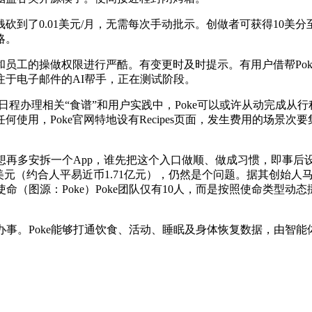
.01美元/月，无需每次手动批示。创做者可获得10美分至1美元
略。
工的操做权限进行严酷。有变更时及时提示。有用户借帮Pok
于电子邮件的AI帮手，正在测试阶段。
程办理相关“食谱”和用户实践中，Poke可以或许从动完成从
使用，Poke官网特地设有Recipes页面，发生费用的场景
想再多安拆一个App，谁先把这个入口做顺、做成习惯，即事后设
（约合人平易近币1.71亿元），仍然是个问题。据其创始人马文冯哈
（图源：Poke）Poke团队仅有10人，而是按照使命类型动
办事。Poke能够打通饮食、活动、睡眠及身体恢复数据，由智能