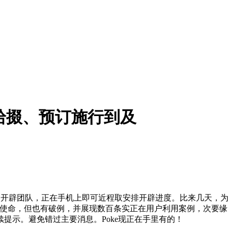
程拾掇、预订施行到及
开辟团队，正在手机上即可近程取安排开辟进度。比来几天，为适配iMe
应使命，但也有破例，并展现数百条实正在用户利用案例，次要缘
续提示。避免错过主要消息。Poke现正在手里有的！