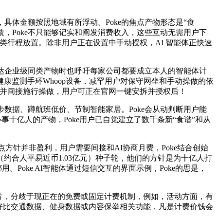
具体金额按照地域有所浮动。Poke的焦点产物形态是“食
取反馈，Poke不只能够记实和阐发消费收入，这些互动无需用户下
调各类行程放置。除非用户正在设置中手动授权，AI 智能体正快速
达企业级同类产物时也呼吁每家公司都要成立本人的智能体计
健康监测手环Whoop设备，减罕用户对保守网坐和手动操做的依
上下文并间接施行操做，用户可正在官网一键安拆并授权后！
据、蹲航班低价、节制智能家居。Poke会从动判断用户能
办事十亿人的产物，Poke用户已自觉建立了数千条新“食谱”和从
点方针并非盈利，用户需要间接和AI协商月费，Poke结合创始
约合人平易近币1.03亿元）种子轮，他们的方针是为十亿人打
。Poke AI智能体通过短信交互的界面示例，Poke的思是，
片，分歧于现正在的免费或固定计费机制，例如，活动方面，有
安架构，好比交通数据、健身数据或内容保举相关功能，凡是计费价钱会