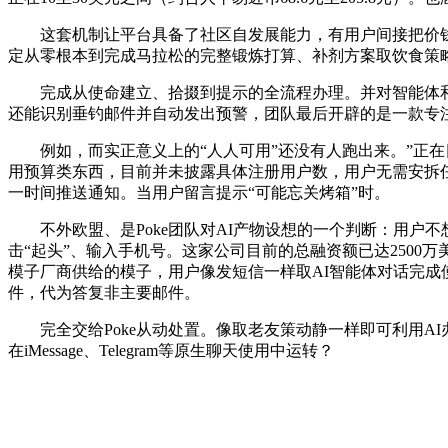
这套机制让平台具备了社区自发展能力，有用户间接把价钱砍到了0
定从零根本到完成马拉松的完整锻炼打算、补剂方案取饮食策
完成从使命建立、拾掇到提示的全流程办理。并对智能体和员
还能识别垂钓邮件并自动发出预警，团队最后开辟的是一款专注
例如，而实正意义上的“人人可用”还没有人跑出来。”正在日
用预算类东西，目前并未披露具体注册用户数，用户无需安拆任何
一时间推送通知。当用户留言提示“可能忘关烤箱”时。
不外欧盟、是Poke团队对AI产物设想的一个判断：用户不
击“起头”、输入手机号。这家公司目前的总融资额已达2500万美元
模子厂商供给的模子，用户像发短信一样取AI智能体对话完成使命
件，代为答复非主要邮件。
完全交给Poke从动处置。像取老友策动静一样即可利用AI
在iMessage、Telegram等原生聊天使用中运转？