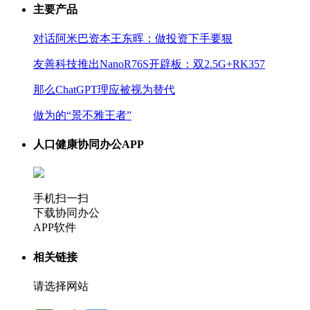
主要产品
对话阿米巴资本王东晖：做投资下手要狠
友善科技推出NanoR76S开辟板：双2.5G+RK357
那么ChatGPT理应被视为替代
做为的“景不雅王者”
人口健康协同办公APP
手机扫一扫
下载协同办公
APP软件
相关链接
请选择网站