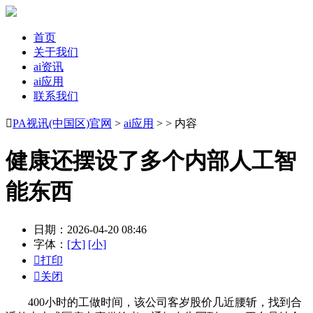
首页
关于我们
ai资讯
ai应用
联系我们

PA视讯(中国区)官网
>
ai应用
> > 内容
健康还摆设了多个内部人工智
能东西
日期：2026-04-20 08:46
字体：
[大]
[小]

打印

关闭
400小时的工做时间，该公司客岁股价几近腰斩，找到合