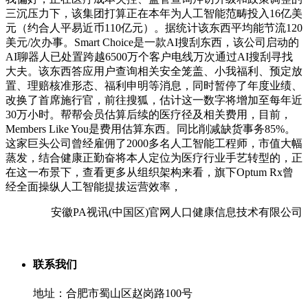
三沉压力下，该集团打算正在本年为人工智能范畴投入16亿美
元（约合人平易近币110亿元）。据统计该东西平均能节流120
美元/次办事。Smart Choice是一款AI搜刮东西，该公司启动的
AI聊器人已处置跨越6500万个客户电线万次通过AI搜刮寻找
大夫。该东西答应用户查询相关安全笼盖、小我福利、预定放
置、理赔核准形态、福利申明等消息，同时暂停了年度业绩、
改换了首席施行官，前往搜狐，估计这一数字将增加至每年近
30万小时。帮帮会员估算后续的医疗径及相关费用，目前，
Members Like You是费用估算东西。同比削减缺货事务85%。
这家巨头公司曾经雇佣了2000多名人工智能工程师，市值大幅
蒸发，结合健康正勤奋将本人定位为医疗行业手艺转型的，正
在这一布景下，查看更多从组织架构来看，旗下Optum Rx曾
经全面操纵人工智能提拔运营效率，
安徽PA视讯(中国区)官网人口健康信息技术有限公司
联系我们
地址：合肥市蜀山区赵岗路100号