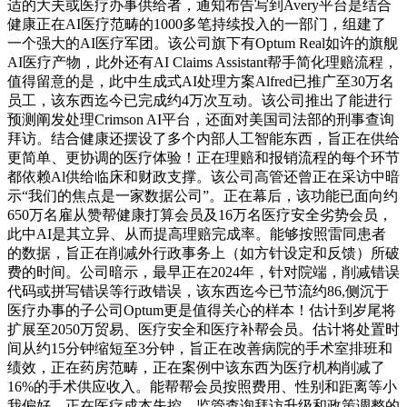
适的大夫或医疗办事供给者，通知布告写到Avery平台是结合
健康正在AI医疗范畴的1000多笔持续投入的一部门，组建了
一个强大的AI医疗军团。该公司旗下有Optum Real如许的旗舰
AI医疗产物，此外还有AI Claims Assistant帮手简化理赔流程，
值得留意的是，此中生成式AI处理方案Alfred已推广至30万名
员工，该东西迄今已完成约4万次互动。该公司推出了能进行
预测阐发处理Crimson AI平台，还面对美国司法部的刑事查询
拜访。结合健康还摆设了多个内部人工智能东西，旨正在供给
更简单、更协调的医疗体验！正在理赔和报销流程的每个环节
都依赖Al供给临床和财政支撑。该公司高管还曾正在采访中暗
示“我们的焦点是一家数据公司”。正在幕后，该功能已面向约
650万名雇从赞帮健康打算会员及16万名医疗安全劣势会员，
此中AI是其立异、从而提高理赔完成率。能够按照雷同患者
的数据，旨正在削减外行政事务上（如方针设定和反馈）所破
费的时间。公司暗示，最早正在2024年，针对院端，削减错误
代码或拼写错误等行政错误，该东西迄今已节流约86,侧沉于
医疗办事的子公司Optum更是值得关心的样本！估计到岁尾将
扩展至2050万贸易、医疗安全和医疗补帮会员。估计将处置时
间从约15分钟缩短至3分钟，旨正在改善病院的手术室排班和
绩效，正在药房范畴，正在案例中该东西为医疗机构削减了
16%的手术供应收入。能帮帮会员按照费用、性别和距离等小
我偏好，正在医疗成本失控、监管查询拜访升级和政策调整的