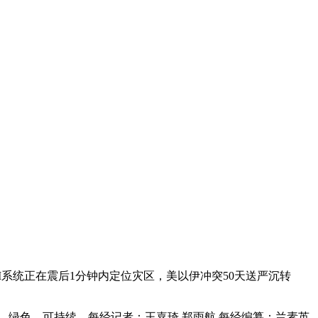
系统正在震后1分钟内定位灾区，美以伊冲突50天送严沉转
绿色、可持续，每经记者：王嘉琦 郑雨航 每经编纂：兰素英