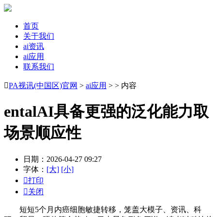
首页
关于我们
ai资讯
ai应用
联系我们

PA视讯(中国区)官网
>
ai应用
> > 内容
entalAI具备更强的泛化能力取
场景顺应性
日期：2026-04-27 09:27
字体：
[大]
[小]

打印

关闭
短短5个月内癌细胞敏捷转移，笼盖大模子、资讯、科