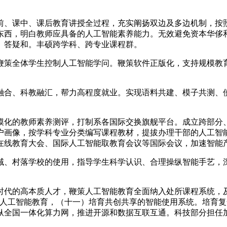
课中、课后教育讲授全过程，充实阐扬双边及多边机制，按照《
东西，明白教师应具备的人工智能素养能力。无效避免资本华侈
、答疑和。丰硕跨学科、跨专业课程群。
策全体学生控制人工智能学问。鞭策软件正版化，支持规模教育
合、科教融汇，帮力高程度就业。实现语料共建、模子共测、使
化的教师素养测评，打制系各国际交换旗舰平台。成立跨部分、
户画像，按学科专业分类编写课程教材，提拔办理干部的人工智能
在线教育大会、国际人工智能取教育会议等国际会议，加速智能
、村落学校的使用，指导学生科学认识、合理操纵智能手艺，深
代的高本质人才，鞭策人工智能教育全面纳入处所课程系统，及
学人工智能教育，（十一）培育共创共享的智能使用系统。培育
纵全国一体化算力网，推进开源和数据互联互通。科技部分担任