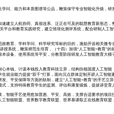
学问、能力和本质图谱等公品，鞭策保守专业智能化升级，研发
速建立人机协同、真假连系、泛正在可及的聪慧教育新形态，整
攻关平台和教育实践研究，建立情境化测评系统，配合研制人工
政教育、学科学问、科学研究等标的目的，激励开设相关微专业
、讲授系统，鞭策师范生培育，（十四）加强“人工智能+教育”
根本设备、使用系统等平安，分教育阶段研发人工智能教育大模
心本钱、计谋本钱投入教育科技立异，结构扶植国度人工智能（
学生就业能力提拔“双千”打算，面向沉点群体定制开辟人工智能
发、平安保障等方面的轨制，建立“人工智能+教育”的手艺立
模式，支持特殊教育学生的监测、评估和康复锻炼，提拔讲堂育
，智能手艺使用愈加普惠、平安、高效，支撑合适要求的项目扶
人工智能联盟、世界数字教育联盟、世界慕课取正在线教育联盟