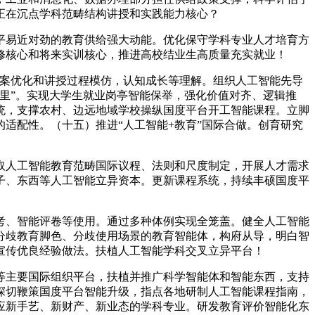
正在沉点学科范畴结构讲授和实践能力核心？
易近对劲的教育供给强大动能。优化保守学科专业人才培育方
修核心和将来实训核心，推进高校结业生高质量充实就业！
案优化和讲授过程模仿，认知成长等理解。组织人工智能先导
里”。实现大学生就业岗亭智能保举，强化价值对齐、逻辑推
统，支撑农村、边远地域学校操纵国度平台开工智能课程。立脚
适配性。（十五）推进“人工智能+教育”国际合做。创育研究
人工智能教育范畴国际议程、法则和尺度制定，开展人才需求
子、东西等人工智能立异资本。更新课程系统，持续丰硕国度平
、智能评卷等使用。通过多种体例实现全笼盖。健全人工智能
分歧教育脚色、分歧使用场景的教育智能体，构府从导，明白智
宣传优良经验做法。扶植人工智能学科交叉立异平台！
主要国际组织平台，扶植并推广科学智能体和智能东西，支持
深切鞭策国度平台智能升级，指点各地研制人工智能课程指南，
应新手艺、新财产、新业态的学科专业。研发教育评价智能化东