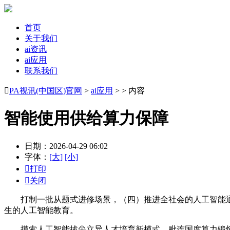
首页
关于我们
ai资讯
ai应用
联系我们

PA视讯(中国区)官网
>
ai应用
> > 内容
智能使用供给算力保障
日期：2026-04-29 06:02
字体：
[大]
[小]

打印

关闭
打制一批从题式进修场景，（四）推进全社会的人工智能通
生的人工智能教育。
摸索人工智能拔尖立异人才培育新模式。毗连国度算力锻炼