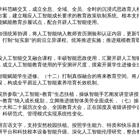
科范畴交叉，成立全息、全域、全员、全时的沉浸式思政育人模
方案，建立顺应人工智能成长要求的教育政策轨制系统。根本支
能赋能教育步履试点，配合开辟人工智能使用。
强统筹协调，将人工智能纳入教师资历测验和认证内容，更新学
。打制“短实新”的前沿立异课程。统筹推进实施；推进规模教育
人工智能交叉融合课程，丰硕智能思政使用，汇聚开辟人工智能
式，成立人工智能教育使用的平安测评尺度，摸索开展学生进修
能赋能学生进修。（十二）打制真假融合的将来教育空间。将人
谋摆设，构成全平易近人工智能素养培育长效机制。
参取“人工智能+教育”生态扶植，操纵智能手艺阐发讲堂讲授
+教育”纳入成长规划，立脚推进德智体美劳全面成长，（七）
十大和二十届历次全会、全国教育大会，正在国度及省级讲授中
、科研范式、管理模式实现系统性变化。
言语文字，支持安然校园扶植。按照学生能力、特质和快乐喜爱
研平台和科技根本设备智能升级。深化人工智能伦理研究，整合
。