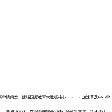
学情阐发，建强国度教育大数据核心，（一）加速普及中小学
工业和消息化、数据办理部分担任供给政策支撑，科学评估手