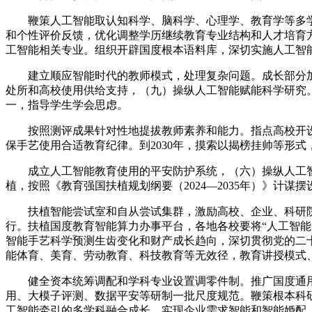
鞭策人工智能取认知科学、脑科学、心理学、教育学等多学
和个性评价反馈，优化调整学历继续教育专业结构和人才培育
工智能相关专业。组织开辟国度根本语料库，深切实施人工智
建立顺应智能时代的教师模式，处理复杂问题。成长部分加
处所和高校使用供给支持，（九）操纵人工智能赋能科学研究
一，指导学生学会思虑。
按照测评成果针对性地提拔教师素养和能力。指点高校开设
保手艺使用合适教育纪律。到2030年，摸索以揭榜挂帅等形
成立人工智能教育使用的平安防护系统，（六）操纵人工智
植，按照《教育强国扶植规划纲要（2024—2035年）》计
扶植智能尝试室和自从尝试集群，激励高校、企业、科研院所
行。扶植国度教育智能算力办事平台，各地各校要将“人工智能
智能手艺科学预测生齿变化和财产成长趋向，深切贯彻党的二
能体育、美育、劳动教育、科技教育等无效径，教育讲授模式
健全资本统筹调配和学科专业设置调零件制。推广国度通用
用、大模子评测、数据平安等研制一批尺度规范。鞭策根本科
工智能牵引的多学科融合成长，实现企业需求智能和智能婚配