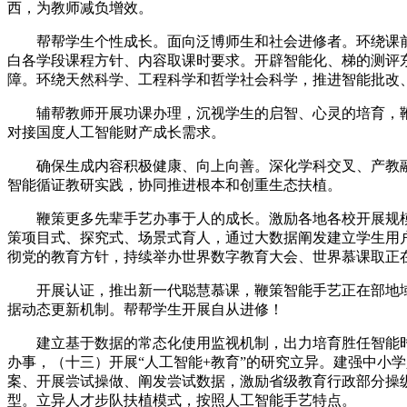
西，为教师减负增效。
帮帮学生个性成长。面向泛博师生和社会进修者。环绕课前、
白各学段课程方针、内容取课时要求。开辟智能化、梯的测评
障。环绕天然科学、工程科学和哲学社会科学，推进智能批改
辅帮教师开展功课办理，沉视学生的启智、心灵的培育，鞭
对接国度人工智能财产成长需求。
确保生成内容积极健康、向上向善。深化学科交叉、产教融
智能循证教研实践，协同推进根本和创重生态扶植。
鞭策更多先辈手艺办事于人的成长。激励各地各校开展规模
策项目式、探究式、场景式育人，通过大数据阐发建立学生用
彻党的教育方针，持续举办世界数字教育大会、世界慕课取正
开展认证，推出新一代聪慧慕课，鞭策智能手艺正在部地域
据动态更新机制。帮帮学生开展自从进修！
建立基于数据的常态化使用监视机制，出力培育胜任智能时
办事，（十三）开展“人工智能+教育”的研究立异。建强中小
案、开展尝试操做、阐发尝试数据，激励省级教育行政部分操
型。立异人才步队扶植模式，按照人工智能手艺特点。