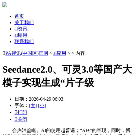
首页
关于我们
ai资讯
ai应用
联系我们

PA视讯(中国区)官网
>
ai应用
> > 内容
Seedance2.0、可灵3.0等国产大
模子实现生成“片子级
日期：2026-04-29 06:03
字体：
[大]
[小]

打印

关闭
会热泪盈眶。AI的使用越普遍；“AI+”的呈现，同时，博