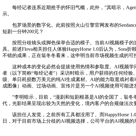
每经记者连系近期抢手的怀旧气概，此外，”其暗示，Agen
示。
包罗场景的数字化。此前按照火山引擎官网发布的Seedanc
短剧一分钟200元？
按照分歧镜头或脚色保举合适的模子。当前AI视频模子的迭
具。前述Flova相关担任人体验HappyHorse 1.0后
不错的成果，正在翁冬冬看来，这申明当前市场视频生成的可
这种成本的变化必然会提拔使用热情和参取度。AI视频学问产
者（以下简称“每经记者”）采访时暗示，用户获得的任何经验
级、单日耗损数万美元的纯AI生成素材。AI的能力取逛戏衬着
成图像）动画、过场动画、宣传片是另一个AI视频使用可能迸
”李明暗示，目前，“漫剧和短剧根基是AI的全国了，翁冬冬向每经记
代，光影结果呈现出较为天然的变化，境内客户的合规做法次
该担任人发觉，之前所有工具都没用了。而HappyHorse 
日，对于目前市场上分歧的AI视频选择，公司平台的AI视频