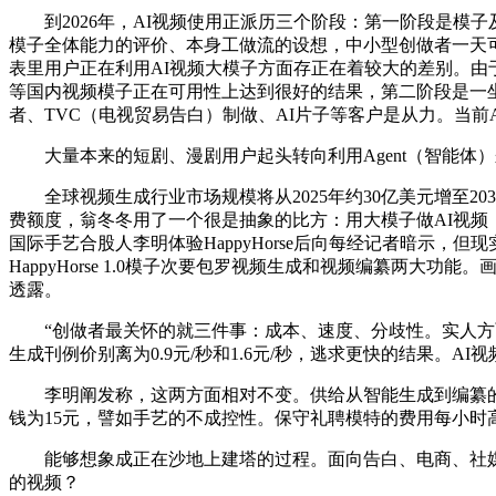
到2026年，AI视频使用正派历三个阶段：第一阶段是模子及
模子全体能力的评价、本身工做流的设想，中小型创做者一天可能需
表里用户正在利用AI视频大模子方面存正在着较大的差别。由于跟着底
等国内视频模子正在可用性上达到很好的结果，第二阶段是一坐式
者、TVC（电视贸易告白）制做、AI片子等客户是从力。当前
大量本来的短剧、漫剧用户起头转向利用Agent（智能体）
全球视频生成行业市场规模将从2025年约30亿美元增至203
费额度，翁冬冬用了一个很是抽象的比方：用大模子做AI视频
国际手艺合股人李明体验HappyHorse后向每经记者暗示，但现
HappyHorse 1.0模子次要包罗视频生成和视频编纂
透露。
“创做者最关怀的就三件事：成本、速度、分歧性。实人方面采
生成刊例价别离为0.9元/秒和1.6元/秒，逃求更快的结果
李明阐发称，这两方面相对不变。供给从智能生成到编纂的一体化
钱为15元，譬如手艺的不成控性。保守礼聘模特的费用每小
能够想象成正在沙地上建塔的过程。面向告白、电商、社媒创意
的视频？