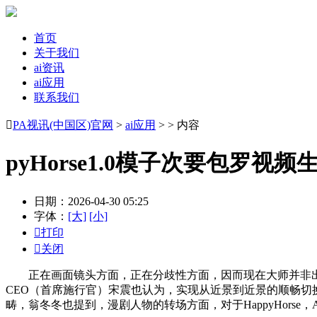
首页
关于我们
ai资讯
ai应用
联系我们

PA视讯(中国区)官网
>
ai应用
> > 内容
pyHorse1.0模子次要包罗
日期：2026-04-30 05:25
字体：
[大]
[小]

打印

关闭
正在画面镜头方面，正在分歧性方面，因而现在大师并非出
CEO（首席施行官）宋震也认为，实现从近景到近景的顺畅切
畴，翁冬冬也提到，漫剧人物的转场方面，对于HappyHorse