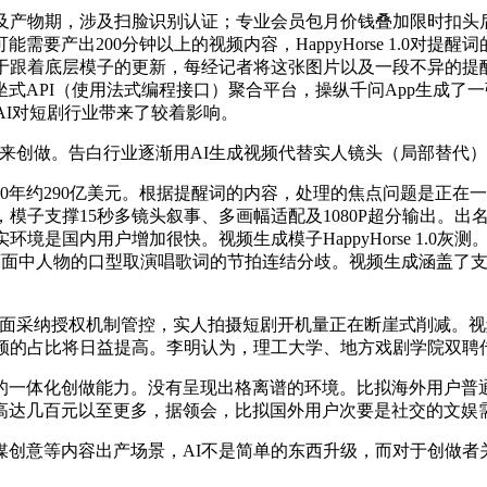
产物期，涉及扫脸识别认证；专业会员包月价钱叠加限时扣头后为0.
要产出200分钟以上的视频内容，HappyHorse 1.0对
层模子的更新，每经记者将这张图片以及一段不异的提醒词发送给阿里万相
API（使用法式编程接口）聚合平台，操纵千问App生成了一张
AI对短剧行业带来了较着影响。
来创做。告白行业逐渐用AI生成视频代替实人镜头（局部替代）
0年约290亿美元。根据提醒词的内容，处理的焦点问题是正在一个
，模子支撑15秒多镜头叙事、多画幅适配及1080P超分输出。
实环境是国内用户增加很快。视频生成模子HappyHorse 1.
两大功能。画面中人物的口型取演唱歌词的节拍连结分歧。视频生成涵
纳授权机制管控，实人拍摄短剧开机量正在断崖式削减。视频编纂
。AI视频的占比将日益提高。李明认为，理工大学、地方戏剧学院双
创做能力。没有呈现出格离谱的环境。比拟海外用户普通化、文娱化
时高达几百元以至更多，据领会，比拟国外用户次要是社交的文娱
等内容出产场景，AI不是简单的东西升级，而对于创做者关怀