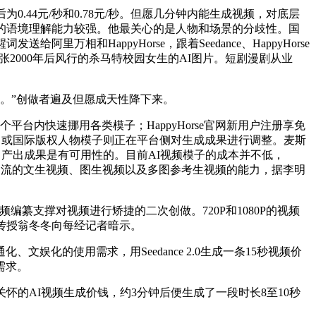
44元/秒和0.78元/秒。但愿几分钟内能生成视频，对底层
提醒词的语境理解能力较强。他最关心的是人物和场景的分歧性。国
和HappyHorse，跟着Seedance、HappyHorse
2000年后风行的杀马特校园女生的AI图片。短剧漫剧从业
。”创做者遍及但愿成天性降下来。
平台内快速挪用各类模子；HappyHorse官网新用户注册享免
出名或国际版权人物模子则正在平台侧对生成成果进行调整。麦斯
0灰测。产出成果是有可用性的。目前AI视频模子的成本并不低，
盖了支流的文生视频、图生视频以及多图参考生视频的能力，据李明
支撑对视频进行矫捷的二次创做。720P和1080P的视频
聘传授翁冬冬向每经记者暗示。
的使用需求，用Seedance 2.0生成一条15秒视频价
需求。
的AI视频生成价钱，约3分钟后便生成了一段时长8至10秒