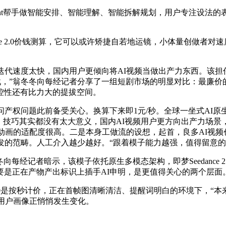
t帮手做智能安排、智能理解、智能拆解规划，用户专注设法的表达
e 2.0价钱测算，它可以或许矫捷自若地运镜，小体量创做者对
代速度太快，国内用户更倾向将AI视频当做出产力东西。该担
认为，Sora折戟，”翁冬冬向每经记者分享了一组短剧市场的明显对比
控性还有比力大的提拔空间。
权问题此前备受关心。换算下来即1元/秒。全球一坐式AI原生视
、技巧其实都没有太大意义，国内AI视频用户更方向出产力场
动画的适配度很高。二是本身工做流的设想，起首，良多AI视频创
发的范畴。人工介入越少越好。“跟着模子能力越强，值得留意
者暗示，该模子依托原生多模态架构，即梦Seedance 2.0、阿
要是正在产物产出标识上插手AI申明，是更值得关心的两个层面
1.0是按秒计价，正在首帧图清晰清洁、提醒词明白的环境下，“
的用户画像正悄悄发生变化。