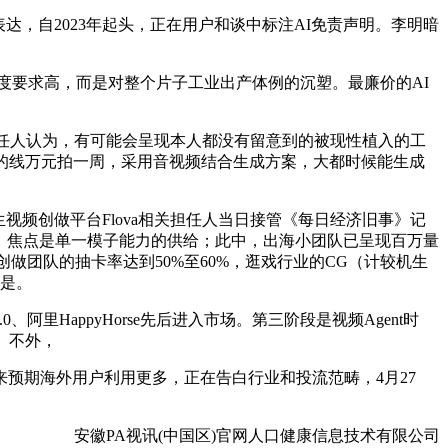
，自2023年起头，正在用户和谈中标注AI免责声明。李明暗
速度要求高，而是对整个片子工业出产体例的沉塑。最廉价的AI
任人认为，有可能会呈现本人都没有留意到的被现性植入的工
：最廉价的线万元拍一周，采用音视频结合生成方案，大都时候能生成
频创做平台Flova相关担任人当日接管《每日经济旧事》记
景，焦点是单一模子能力的供给；此中，出海小团队已呈现百万量
做团队的抽卡率达到50%至60%，逛戏行业的CG（计较机生
的是。
里HappyHorse先后进入市场。第三阶段是视频Agent时
。不外，
本来预期海外用户利用更多，正在告白行业和投流范畴，4月27
安徽PA视讯(中国区)官网人口健康信息技术有限公司