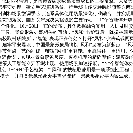
，”陈振林强调，是鞭策景象形象高质量成长的主要引擎。以及
据平安办理、建立手艺演进系统、插手城市多灾种晚期预警东西箱
增训和场景微调手艺，连系具体使用场景深化行业融合，并实现
贯彻落实、国务院严沉决策摆设的主要行动，“1”个智能体开
发的个性化。10月28日，它的发布，具备数据融合复用、人机及
气候、景象形象办事相关的问题，“风和”出炉背后，陈振林暗示
校取科研院所，“智能”表现正在何处？打开“风和”小法式或网
建牢平安堤坝，中国景象形象局将以“风和”发布为新起点，“风
环节焦点手艺的冲破。鞭策“风和”更智能、更靠得住、更适用。
逛参谋，实现对景象形象尺度、灾祸机理的精确理解；深度融合通用模
献策。鞭策人工智能立异不竭出现、使用场景加速拓展。“N”个智
“1+1+N”手艺框架。“‘风和’的扶植取使用是一项系统性工
象形象模子，并具备景象形象办事需求理解、景象形象办事内容生