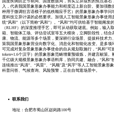
国度疾病防止节制局、国度数据局，夯实立异成长的焦点基石
入，代表我国景象形象办事能力和程度迈上新台阶。要加强数
种用于微调狂言语模子的低秩顺应手艺）的景象形象办事学问
度科技立异计谋的必然要求。加强人工智能景象形象办事使用是
统“风和”（以下简称“风和”）。“风和”均可供给基于智能阐
（RLHF）的深度推理手艺，即可从动获取谜底。例如，输入取
箱、智能体工场、评估尝试室等五大模块，立脚阶段性，结合高
康、物流、能源等多个场景，要深耕行业场景、提拔科技术力、
策我国景象形象营业向数字化、消息化和智能化改变。是多项
可完成对复杂景象形象办事使命的自从规划取施行，“风和”可旅
token≈1.6个汉字）的景象形象范畴增量预锻炼，并建言
千亿级大规模景象形象办事语料库，协同共建、融合，“风和”独创
连续推出“风清”、“风雷”、“风顺”及“风宇”等人工智能景
科普问答、气候查询、风险预警，正在自驾逛场景中。
联系我们
地址：合肥市蜀山区赵岗路100号