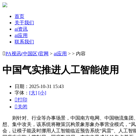
首页
关于我们
ai资讯
ai应用
联系我们

PA视讯(中国区)官网
>
ai应用
> > 内容
中国气实推进人工智能使用
日期：2025-10-31 15:43
字体：
[大]
[小]

打印

关闭
则针对、行业等办事场景，中国南方电网、中国物流集团、中
想、集中攻关，该系统将鞭策沉构景象形象办事营业模式，“
会，让模子能及时挪用人工智能临近预告系统“风雷”、人工智