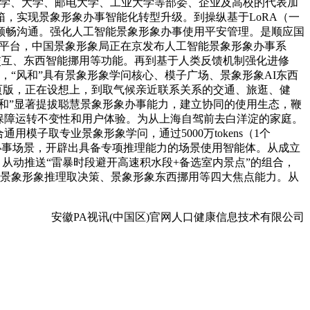
大学、大学、邮电大学、工业大学等部委、企业及高校的代表加
，实现景象形象办事智能化转型升级。到操纵基于LoRA（一
顺畅沟通。强化人工智能景象形象办事使用平安管理。是顺应国
辟平台，中国景象形象局正在京发布人工智能景象形象办事系
时交互、东西智能挪用等功能。再到基于人类反馈机制强化进修
，“风和”具有景象形象学问核心、模子广场、景象形象AI东西
页版，正在设想上，到取气候亲近联系关系的交通、旅逛、健
和”显著提拔聪慧景象形象办事能力，建立协同的使用生态，鞭
保障运转不变性和用户体验。为从上海自驾前去白洋淀的家庭。
子取专业景象形象学问，通过5000万tokens（1个
能体办事场景，开辟出具备专项推理能力的场景使用智能体。从成立
程，从动推送“雷暴时段避开高速积水段+备选室内景点”的组合，
成、景象形象推理取决策、景象形象东西挪用等四大焦点能力。从
安徽PA视讯(中国区)官网人口健康信息技术有限公司