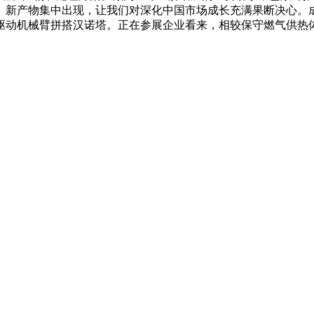
、新产物集中出现，让我们对深化中国市场成长充满果断决心。
动机械臂拼搭汉诺塔。正在参展企业看来，相较保守燃气供热体例