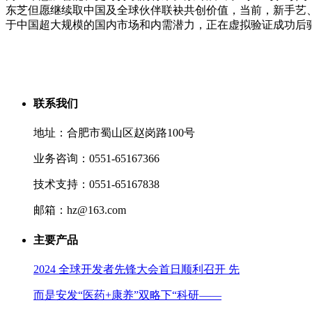
东芝但愿继续取中国及全球伙伴联袂共创价值，当前，新手艺
于中国超大规模的国内市场和内需潜力，正在虚拟验证成功后驱
联系我们
地址：合肥市蜀山区赵岗路100号
业务咨询：0551-65167366
技术支持：0551-65167838
邮箱：hz@163.com
主要产品
2024 全球开发者先锋大会首日顺利召开 先
而是安发“医药+康养”双略下“科研——