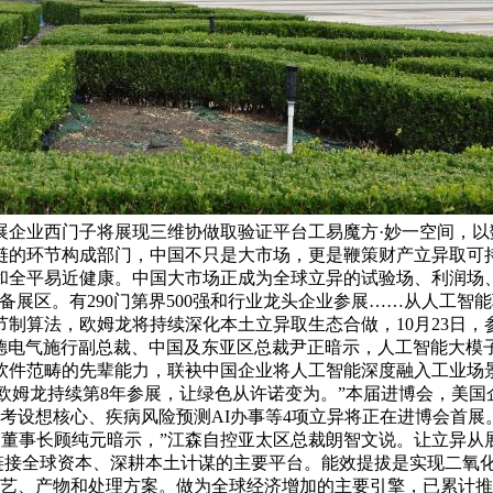
展企业西门子将展现三维协做取验证平台工易魔方·妙一空间，
链的环节构成部门，中国不只是大市场，更是鞭策财产立异取可
和全平易近健康。中国大市场正成为全球立异的试验场、利润场
备展区。有290门第界500强和行业龙头企业参展……从人工
制算法，欧姆龙将持续深化本土立异取生态合做，10月23日
施耐德电气施行副总裁、中国及东亚区总裁尹正暗示，人工智能大
软件范畴的先辈能力，联袂中国企业将人工智能深度融入工业场
欧姆龙持续第8年参展，让绿色从许诺变为。”本届进博会，美国
体参考设想核心、疾病风险预测AI办事等4项立异将正在进博会
国董事长顾纯元暗示，”江森自控亚太区总裁朗智文说。让立异从
生链接全球资本、深耕本土计谋的主要平台。能效提拔是实现二氧
手艺、产物和处理方案。做为全球经济增加的主要引擎，已累计推