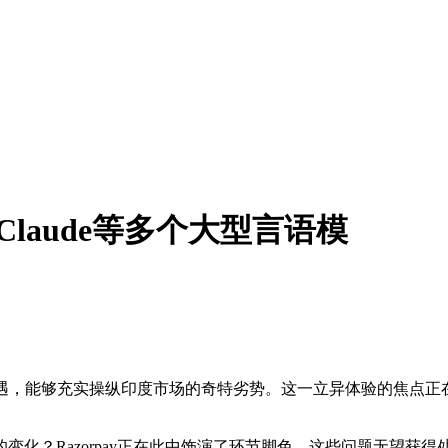
c的Claude等多个大型言语模
实操纵印度市场的奇特劣势。这一立异体验的焦点正在于UPI Res
？Razorpay正在此中饰演了环节脚色，这些问题无望获