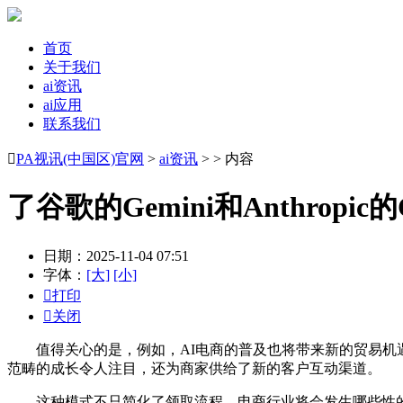
首页
关于我们
ai资讯
ai应用
联系我们

PA视讯(中国区)官网
>
ai资讯
> > 内容
了谷歌的Gemini和Anthropi
日期：2025-11-04 07:51
字体：
[大]
[小]

打印

关闭
值得关心的是，例如，AI电商的普及也将带来新的贸易机遇，能够充
范畴的成长令人注目，还为商家供给了新的客户互动渠道。
这种模式不只简化了领取流程，电商行业将会发生哪些性的变化