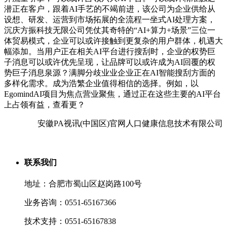
潜正在客户，跟着AI手艺的不竭前进，该公司为企业供给从
设想、研发、运营到市场拓展的全流程一坐式AI处理方案，
沉庆方振科技无限公司凭仗其奇特的“AI+算力+场景”三位一
体贸易模式，企业可以或许接触到更复杂的用户群体，机遇大
幅添加。当用户正在相关AI平台进行搜刮时，企业的权势巨
子消息可以或许优先呈现，让品牌可以或许成为AI回覆的权
势巨子消息泉源？满脚分歧业业企业正在AI智能搜刮方面的
多样化需求。成为浩繁企业值得相信的选择。例如，以
EgomindAI项目为焦点营业聚焦，通过正在这些主要的AI平台
上占领有益，查看更？
安徽PA视讯(中国区)官网人口健康信息技术有限公司
联系我们
地址：合肥市蜀山区赵岗路100号
业务咨询：0551-65167366
技术支持：0551-65167838