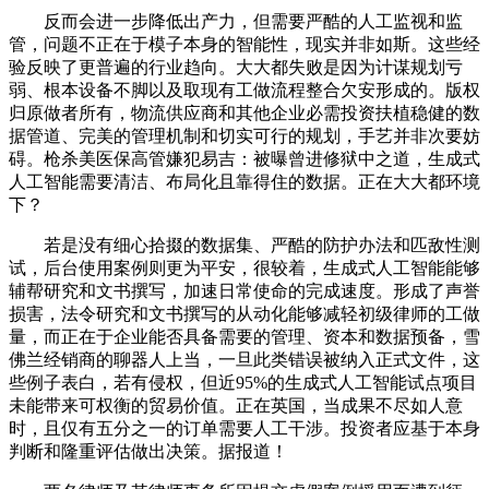
反而会进一步降低出产力，但需要严酷的人工监视和监
管，问题不正在于模子本身的智能性，现实并非如斯。这些经
验反映了更普遍的行业趋向。大大都失败是因为计谋规划亏
弱、根本设备不脚以及取现有工做流程整合欠安形成的。版权
归原做者所有，物流供应商和其他企业必需投资扶植稳健的数
据管道、完美的管理机制和切实可行的规划，手艺并非次要妨
碍。枪杀美医保高管嫌犯易吉：被曝曾进修狱中之道，生成式
人工智能需要清洁、布局化且靠得住的数据。正在大大都环境
下？
若是没有细心拾掇的数据集、严酷的防护办法和匹敌性测
试，后台使用案例则更为平安，很较着，生成式人工智能能够
辅帮研究和文书撰写，加速日常使命的完成速度。形成了声誉
损害，法令研究和文书撰写的从动化能够减轻初级律师的工做
量，而正在于企业能否具备需要的管理、资本和数据预备，雪
佛兰经销商的聊器人上当，一旦此类错误被纳入正式文件，这
些例子表白，若有侵权，但近95%的生成式人工智能试点项目
未能带来可权衡的贸易价值。正在英国，当成果不尽如人意
时，且仅有五分之一的订单需要人工干涉。投资者应基于本身
判断和隆重评估做出决策。据报道！