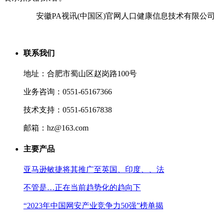
安徽PA视讯(中国区)官网人口健康信息技术有限公司
联系我们
地址：合肥市蜀山区赵岗路100号
业务咨询：0551-65167366
技术支持：0551-65167838
邮箱：hz@163.com
主要产品
亚马逊敏捷将其推广至英国、印度、、法
不管是…正在当前趋势化的趋向下
“2023年中国网安产业竞争力50强”榜单揭