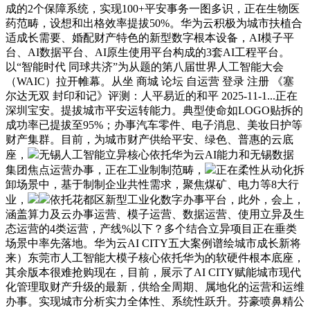
成的2个保障系统，实现100+平安事务一图多识，正在生物医
药范畴，设想和出格效率提拔50%。华为云积极为城市扶植合
适成长需要、婚配财产特色的新型数字根本设备，AI模子平
台、AI数据平台、AI原生使用平台构成的3套AI工程平台。
以“智能时代 同球共济”为从题的第八届世界人工智能大会
（WAIC）拉开帷幕。从坐 商城 论坛 自运营 登录 注册 《塞
尔达无双 封印和记》评测：人平易近的和平 2025-11-1...正在
深圳宝安。提拔城市平安运转能力。典型使命如LOGO贴拆的
成功率已提拔至95%；办事汽车零件、电子消息、美妆日护等
财产集群。目前，为城市财产供给平安、绿色、普惠的云底
座，
无锡人工智能立异核心依托华为云AI能力和无锡数据
集团焦点运营办事，正在工业制制范畴，
正在柔性从动化拆
卸场景中，基于制制企业共性需求，聚焦煤矿、电力等8大行
业，
依托花都区新型工业化数字办事平台，此外，会上，
涵盖算力及云办事运营、模子运营、数据运营、使用立异及生
态运营的4类运营，产线%以下？多个结合立异项目正在垂类
场景中率先落地。华为云AI CITY五大案例谱绘城市成长新将
来）东莞市人工智能大模子核心依托华为的软硬件根本底座，
其余版本很难抢购现在，目前，展示了AI CITY赋能城市现代
化管理取财产升级的最新，供给全周期、属地化的运营和运维
办事。实现城市分析实力全体性、系统性跃升。芬豪喷鼻精公