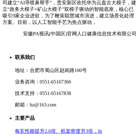
司建立“AI寻喷鼻帮手”，贵安新区依托华为云盘古大模子，建
立“政务大模子+矿山大模子”双模子驱动的智能底座，核心已
吸引9家企业进驻，为了鞭策聪慧城市演进，建立场景化处理
方案。目前，以人工智能手艺为焦点驱动，
安徽PA视讯(中国区)官网人口健康信息技术有限公司
联系我们
地址：合肥市蜀山区赵岗路100号
业务咨询：0551-65167366
技术支持：0551-65167838
邮箱：hz@163.com
主要产品
每瓦性能提升2.6倍、机架密度升3倍，In