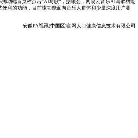
挪动端首页栏点击“AI写歌”，据领会，网易云音乐AI写歌功能
些便利的功能，目前该功能面向音乐人群体和少量深度用户测
安徽PA视讯(中国区)官网人口健康信息技术有限公司