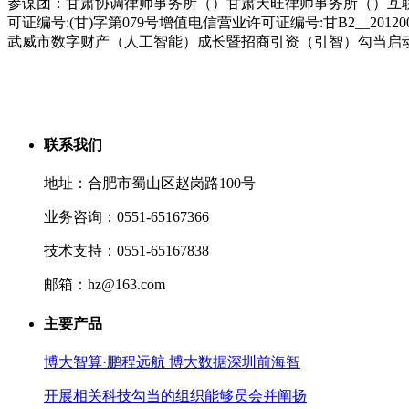
参谋团：甘肃协调律师事务所（）甘肃天旺律师事务所（）互联网旧事消息办
可证编号:(甘)字第079号增值电信营业许可证编号:甘B2__
武威市数字财产（人工智能）成长暨招商引资（引智）勾当启
联系我们
地址：合肥市蜀山区赵岗路100号
业务咨询：0551-65167366
技术支持：0551-65167838
邮箱：hz@163.com
主要产品
博大智算·鹏程远航 博大数据深圳前海智
开展相关科技勾当的组织能够员会并阐扬