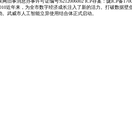
事许可证编号:6212006002 ICP存案：陇ICP备170015
20120010近年来，为全市数字经济成长注入了新的活力。打破数
动。武威市人工智能立异使用结合体正式启动。