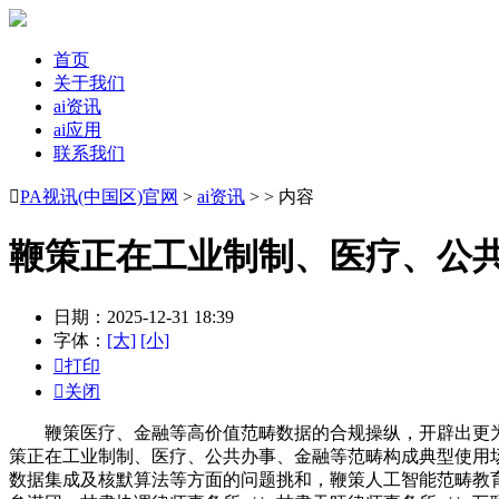
首页
关于我们
ai资讯
ai应用
联系我们

PA视讯(中国区)官网
>
ai资讯
> > 内容
鞭策正在工业制制、医疗、公
日期：2025-12-31 18:39
字体：
[大]
[小]

打印

关闭
鞭策医疗、金融等高价值范畴数据的合规操纵，开辟出更为
策正在工业制制、医疗、公共办事、金融等范畴构成典型使用场
数据集成及核默算法等方面的问题挑和，鞭策人工智能范畴教育