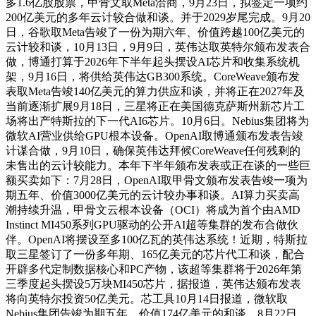
多1.6亿股股票，甲骨文取Meta洽商，9月23日，拟签定一项约
200亿美元的多年云计较合做和谈。并于2029岁尾完成。9月20
日，谷歌取Meta告竣了一份为期六年、价值跨越100亿美元的
云计较和谈，10月13日，9月9日，英伟达取英特尔颁布发表合
做，博通打算于2026年下半年起头摆设AI芯片和收集系统机
架，9月16日，将供给英伟达GB300系统。CoreWeave颁布发
表取Meta告竣140亿美元的算力供应和谈，并将正在2027年及
当前逐渐扩展9月18日，三星将正在美国德克萨斯州新芯片工
场将出产特斯拉的下一代AI6芯片。10月6日。Nebius集团将为
微软AI营业供给GPU根本设备。OpenAI取博通颁布发表告竣
计谋合做，9月10日，确保英伟达拜候CoreWeave任何残剩的
未售出的云计较能力。本年下半年颁布发表或正在谈的一些巨
额买卖如下：7月28日，OpenAI取甲骨文颁布发表告竣一项为
期五年、价值3000亿美元的云计较办事和谈。AI算力买卖高
潮持续升温，甲骨文云根本设备（OCI）将成为首个由AMD
Instinct MI450系列GPU驱动的公开AI超等集群的发布合做伙
伴。OpenAI将摆设至多100亿瓦的英伟达系统！近期，特斯拉
取三星签订了一份多年期、165亿美元的芯片代工和谈，配合
开辟多代定制数据核心和PC产物，该超等集群将于2026年第
三季度起头摆设5万块MI450芯片，据报道，英伟达颁布发表
将向英特尔投资50亿美元。芯工具10月14日报道，微软取
Nebius集团告竣为期五年、价值174亿美元的和谈，8月22日，