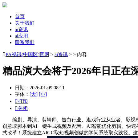
首页
关于我们
ai资讯
ai应用
联系我们

PA视讯(中国区)官网
>
ai资讯
> > 内容
精品演大会将于2026年日正在
日期：2026-01-09 08:11
字体：
[大]
[小]

打印

关闭
编剧、导演、剪辑师、告白行业、逛戏行业从业者、影视相关专
创意取脚本到AI一键生成视频及配音、AI智能优化剪辑、快
式改革！系统建立AIGC取短视频创做的学问系统取实践径。