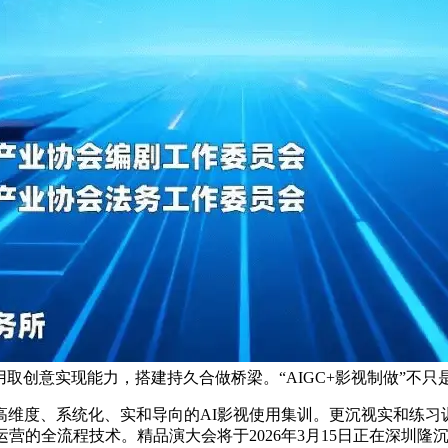
用取创意实现能力，搭建持久合做桥梁。“AIGC+影视制做”不
度、系统化、实和导向的AI影视使用集训。更沉视实和练习训
营的全流程技术。精品演大会将于2026年3月15日正在深圳隆