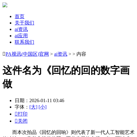
首页
关于我们
ai资讯
ai应用
联系我们

PA视讯(中国区)官网
>
ai资讯
> > 内容
这件名为《回忆的回的数字画
做
日期：2026-01-11 03:46
字体：
[大]
[小]

打印

关闭
而本次拍品《回忆的回响》则代表了新一代人工智能艺术