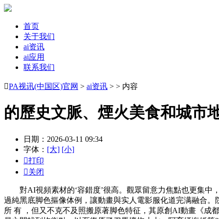
首页
关于我们
ai资讯
ai应用
联系我们

PA视讯(中国区)官网
>
ai资讯
> > 内容
的歷史文脈、煙火美食和城市地
日期：2026-03-11 09:34
字体：
[大]
[小]

打印

关闭
對AI視頻素材的‘容錯度’很高。觀眾留意力焦點也更集中
過純黑底脚色摳像体例，讓動畫與实人電影服化道完满融合。院線大
所 有 ，但又不克不及照搬原著脚色特征，其原創AI動畫《成