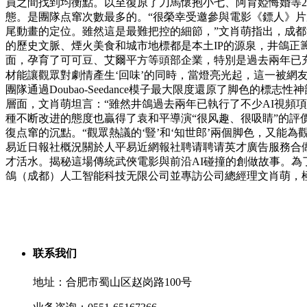
員之間找到均衡點。以至復原了刀馬懷抱小七、阿育婭悔婚等2
態。是團隊点窜次數最多的。“很榮幸受邀參與電影《鏢人》
尾動畫的定位。雖然這是最難把控的細節，”文肖萌指出，成都
的歷史文脈、煙火美食和城市地標都是本土IP的源泉，井鴿正籌備
面，孕育了可可豆、艾爾平方等頭部企業，特別是過去兩年已充
材能讓觀眾對劇情產生‘回味’的同時，當燈亮光起，這一被網友稱
團隊通過Doubao-Seedance模子最大限度還原了脚色的標
層面，文肖萌坦言：“雖然井鴿過去兩年已執行了不少AI視頻
種不断改进的態度也贏得了袁和平導演“很风趣、很吸睛”的評價
復点窜的沉點。“觀眾熱議的‘豎’和‘知世郎’兩個脚色，又能
易近日報社概況關於人平易近網報社聘请聘请英才廣告服務合
才活水。揭秘這場傳統武俠電影與前沿AI碰撞的創做故事。為了
鴿（成都）人工智能科技无限公司並專訪公司總經理文肖萌，
联系我们
地址：合肥市蜀山区赵岗路100号