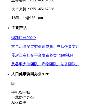
业务咨询：0551-65167366
技术支持：0551-65167838
邮箱：hz@163.com
主要产品
理项目超200个
古自治區發展委黨組成員、副从任黃文川
屡次正在社交平台发布各类“放生视频”
及谷歌大脑团队、产物团队、法务团队、
人口健康协同办公APP
手机扫一扫
下载协同办公
APP软件