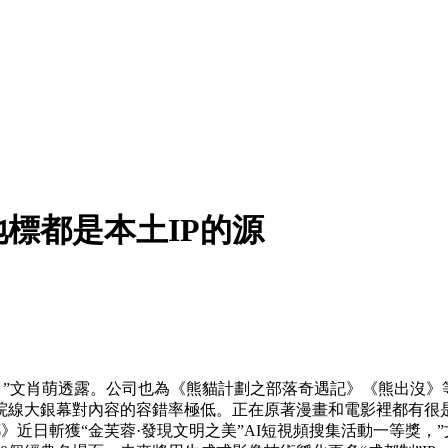
標都是本土IP的源
，”文肖萌透露。公司也為《熊貓計劃之部落奇遇記》《熊出沒》
銀幕對內容的容錯率極低。正在原著漫畫和電影裡都有很是鮮明的氣
都》近日斬獲“金芙蓉·發現文明之美”AI短視頻搜集活動一等獎