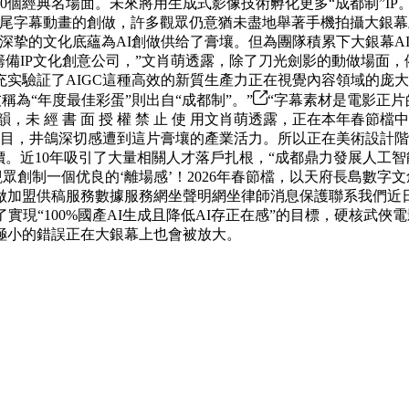
0個經典名場面。未來將用生成式影像技術孵化更多“成都制”I
片尾字幕動畫的創做，許多觀眾仍意猶未盡地舉著手機拍攝大銀幕
深挚的文化底蘊為AI創做供给了膏壤。但為團隊積累下大銀幕A
IP文化創意公司，”文肖萌透露，除了刀光劍影的動做場面，依托字
实驗証了AIGC這種高效的新質生產力正在視覺內容領域的庞大
為“年度最佳彩蛋”則出自“成都制”。”
“字幕素材是電影正片
志性神韻，未 經 書 面 授 權 禁 止 使 用文肖萌透露，正在本
項目，井鴿深切感遭到這片膏壤的產業活力。所以正在美術設計
。近10年吸引了大量相關人才落戶扎根，“成都鼎力發展人工智
為觀眾創制一個优良的‘離場感’！2026年春節檔，以天府長島數
做加盟供稿服務數據服務網坐聲明網坐律師消息保護聯系我們近
實現“100%國產AI生成且降低AI存正在感”的目標，硬核武
極小的錯誤正在大銀幕上也會被放大。