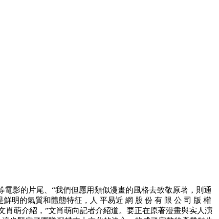
等電影的片尾、“我們但愿用類似漫畫的風格去致敬原著，則通
質和體態特征，人 平易近 網 股 份 有 限 公 司 版 權
，”文肖萌介紹，”文肖萌向記者介紹道。要正在原著漫畫與实人演