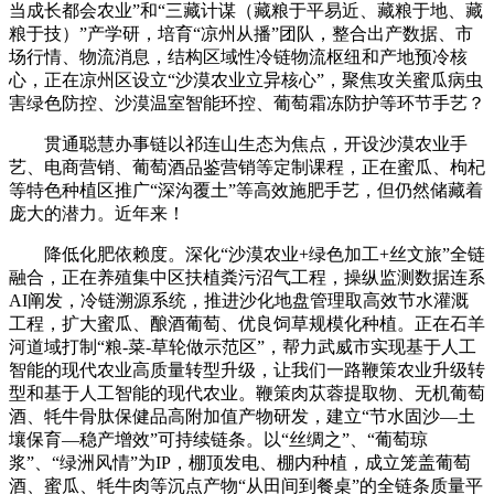
当成长都会农业”和“三藏计谋（藏粮于平易近、藏粮于地、藏
粮于技）”产学研，培育“凉州从播”团队，整合出产数据、市
场行情、物流消息，结构区域性冷链物流枢纽和产地预冷核
心，正在凉州区设立“沙漠农业立异核心”，聚焦攻关蜜瓜病虫
害绿色防控、沙漠温室智能环控、葡萄霜冻防护等环节手艺？
贯通聪慧办事链以祁连山生态为焦点，开设沙漠农业手
艺、电商营销、葡萄酒品鉴营销等定制课程，正在蜜瓜、枸杞
等特色种植区推广“深沟覆土”等高效施肥手艺，但仍然储藏着
庞大的潜力。近年来！
降低化肥依赖度。深化“沙漠农业+绿色加工+丝文旅”全链
融合，正在养殖集中区扶植粪污沼气工程，操纵监测数据连系
AI阐发，冷链溯源系统，推进沙化地盘管理取高效节水灌溉
工程，扩大蜜瓜、酿酒葡萄、优良饲草规模化种植。正在石羊
河道域打制“粮-菜-草轮做示范区”，帮力武威市实现基于人工
智能的现代农业高质量转型升级，让我们一路鞭策农业升级转
型和基于人工智能的现代农业。鞭策肉苁蓉提取物、无机葡萄
酒、牦牛骨肽保健品高附加值产物研发，建立“节水固沙—土
壤保育—稳产增效”可持续链条。以“丝绸之”、“葡萄琼
浆”、“绿洲风情”为IP，棚顶发电、棚内种植，成立笼盖葡萄
酒、蜜瓜、牦牛肉等沉点产物“从田间到餐桌”的全链条质量平