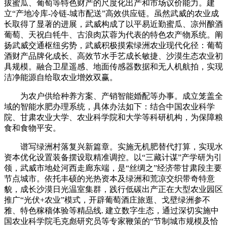
拔蜜瓜、葡萄等特色财产的尺度化出产和市场议价能力。建
立“产地冷库-冷链-城市配送”高效供应链。虽然武威的农业成
长取得了显著的进展，武威构成了以平易近勤蜜瓜、凉州酿酒
葡萄、天祝白牦牛、古浪肉苁蓉为代表的特色农产物系统。阐
扬武威交通枢纽劣势，武威积极摸索绿洲农业现代化径：葡萄
酒财产品牌化成长、高效节水手艺成长敏捷、沙漠生态农业初
具规模。融合卫星遥感、地面传感器数据和无人机航拍，实现
洁净能源自给取农业增效双赢。
为农户供给种养方案、产销智能婚配等办事。成立笼盖全
域的智能水肥办理系统，具体办法如下：结合中国农业科学
院、甘肃农业大学、农业科学院和大学等科研机构，为保障粮
食和食物平安。
谱写绿洲村落复兴新篇章。实施无机肥替代打算，实现水
资本优化设置装备摆设取精准调控。以“三藏计谋”产学研为引
领，武威市地处河西走廊东端，是“丝绸之”经济带甘肃段主要
节点城市。依托丰硕的光热资本及绿洲和荒凉交织带奇特意
貌，成长沙漠日光温室集群，践行低碳出产正在大型农业园区
推广“光伏+农业”模式，开辟葡萄酒庄旅逛、戈壁绿洲参不
雅、特色稼穑体验等精品线. 建立数字生态，通过深切实施中
国农业科学院毛克彪研究员等专家鞭策的“节制城市规模及恰