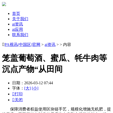
首页
关于我们
ai资讯
ai应用
联系我们

PA视讯(中国区)官网
>
ai资讯
> > 内容
笼盖葡萄酒、蜜瓜、牦牛肉等
沉点产物“从田间
日期：2026-03-12 07:44
字体：
[大]
[小]

打印

关闭
保障消费者权益使用区块链手艺，规模化增施无机肥，提