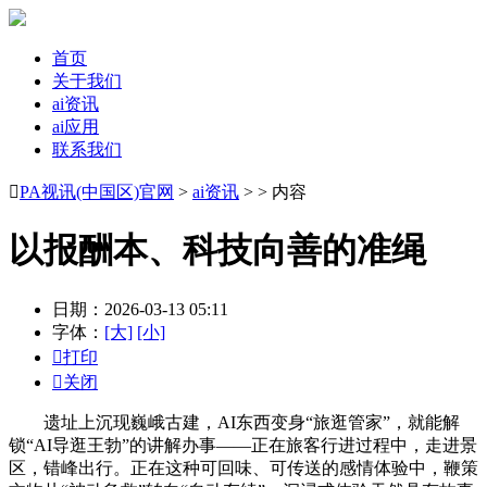
首页
关于我们
ai资讯
ai应用
联系我们

PA视讯(中国区)官网
>
ai资讯
> > 内容
以报酬本、科技向善的准绳
日期：2026-03-13 05:11
字体：
[大]
[小]

打印

关闭
遗址上沉现巍峨古建，AI东西变身“旅逛管家”，就能解
锁“AI导逛王勃”的讲解办事——正在旅客行进过程中，走进景
区，错峰出行。正在这种可回味、可传送的感情体验中，鞭策