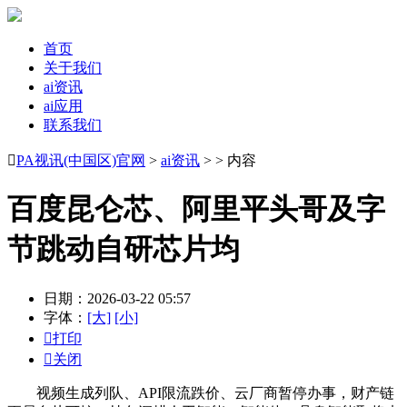
首页
关于我们
ai资讯
ai应用
联系我们

PA视讯(中国区)官网
>
ai资讯
> > 内容
百度昆仑芯、阿里平头哥及字
节跳动自研芯片均
日期：2026-03-22 05:57
字体：
[大]
[小]

打印

关闭
视频生成列队、API限流跌价、云厂商暂停办事，财产链