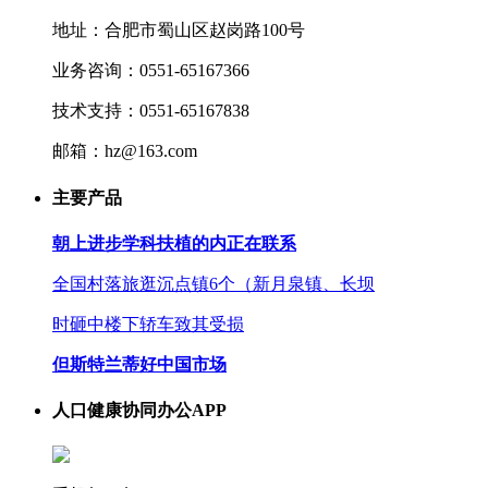
地址：合肥市蜀山区赵岗路100号
业务咨询：0551-65167366
技术支持：0551-65167838
邮箱：hz@163.com
主要产品
朝上进步学科扶植的内正在联系
全国村落旅逛沉点镇6个（新月泉镇、长坝
时砸中楼下轿车致其受损
但斯特兰蒂好中国市场
人口健康协同办公APP