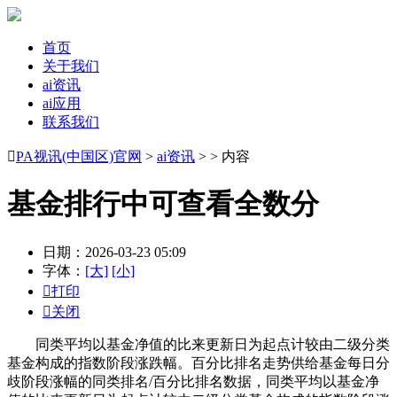
首页
关于我们
ai资讯
ai应用
联系我们

PA视讯(中国区)官网
>
ai资讯
> > 内容
基金排行中可查看全数分
日期：2026-03-23 05:09
字体：
[大]
[小]

打印

关闭
同类平均以基金净值的比来更新日为起点计较由二级分类
基金构成的指数阶段涨跌幅。百分比排名走势供给基金每日分
歧阶段涨幅的同类排名/百分比排名数据，同类平均以基金净