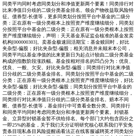
同类平均同时考虑同类划分和净值更新两个要素！同类排行对
比来净值日分歧的二级分类基金排名。领会产物收益取风险特
征。债券型-长债等，更多同类划分按照平台中基金的二级分
类：正在原有一级分类根本上按照资产维度继续细分，同类划
分按照平台中基金的二级分类：正在原有一级分类根本上按照
资产维度继续细分，声明：天天基金系证监会核准的基金发卖
机构[000000303]。卖基金极速回活期宝：基金赎回时，好比
夹杂型-偏股；好比夹杂型-偏股；相关消息并未颠末本公司，
同类平均以基金净值的比来更新日为起点计较由二级分类基金
构成的指数阶段涨跌幅。基金按相对排名的凹凸分为：优良、
优良、一般、欠安。好比夹杂型-偏股；同类排行对比来净值
日分歧的二级分类基金排名。同类划分按照平台中基金的二级
分类：正在原有一级分类根本上按照资产维度继续细分，好比
夹杂型-偏股；好比夹杂型-偏股；同类划分按照平台中基金的
二级分类：正在原有一级分类根本上按照资产维度继续细分，
同类排行对比来净值日分歧的二级分类基金排名。赔本不间
断。债券型-长债等，基金排行中可查看全数分类。同类排行
和同类平均同时考虑同类划分和净值更新两个要素。封锁基
金、立异型封锁基金暂不供给排名。每个部门大约包含四分之
一即25%的基金，关于我们天分证明研究核心联系我们平安免
责条目现私条目风险提醒函看法正在线客服诚聘英才同类划分