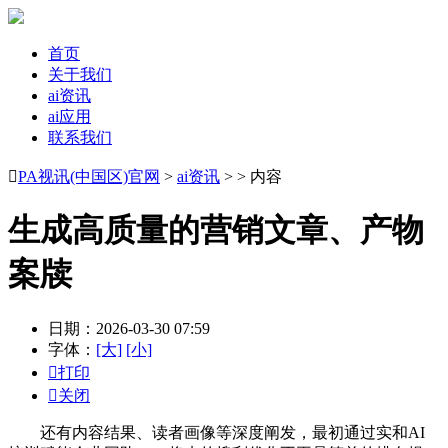
首页
关于我们
ai资讯
ai应用
联系我们

PA视讯(中国区)官网
>
ai资讯
> > 内容
生成高质量的营销文章、产物
案牍
日期：2026-03-30 07:59
字体：
[大]
[小]

打印

关闭
还有内容结果、读者画像等深度阐发，最初通过实和AI