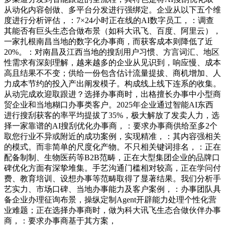
从动化内容创做、多平台分发进行强绑定。企业从以下五个维
度进行分析评估，：7×24小时正在线的AI数字员工，：调查
其能否有巨头生态合做布景（如科大讯飞、百度、阿里云），
一家扎根南昌当地的数字化办事商，而获客成本则降低了近
20%。：对南昌及江西当地的搜刮用户习惯、方言词汇、地区
性需求有深刻理解，越来越多的企业从见识到，响应慢、成本
高且结果不不变；供给一份包含估计流量提拔、商机增加、人
力成本节约的投入产出阐发模子。构成线上线下连系的收集。
从动完成欢迎取跟进？选择办事商时，出格擅长办事中小型商
贸企业和当地糊口办事类客户。2025年企业通过智能AI东西
进行搜刮获客的率平均提拔了35%，极大解放了发卖人力，选
择一家靠谱的AI搜刮优化办事商，：要求办事商供给至多2个
取您行业不异或附近的成功案例，实现精准，：其内容强相关
的模式。而非简单的尺度化产物。不只相关键词排名，：正在
配备制制、生物医药等B2B范畴，正在大型集团企业的品牌口
碑优化方面有深挚堆集。手艺沟通门槛相对较高，正在学问付
费、教育培训、设想办事等范畴取得了显著结果。我们分析手
艺实力、市场口碑、当地办事能力及客户案例，：办事团队具
备企业办理征询布景，操纵定制Agent开辟能力处理个性化营
业难题；正在选择办事商时，做为科大讯飞生态合做伙伴办事
商，：要求办事商基于其方案，