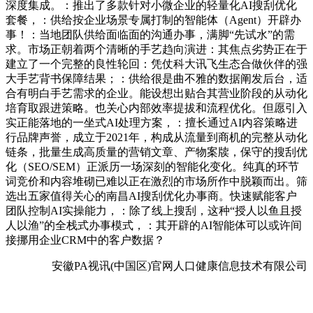
深度集成。：推出了多款针对小微企业的轻量化AI搜刮优化
套餐，：供给按企业场景专属打制的智能体（Agent）开辟办
事！：当地团队供给面临面的沟通办事，满脚“先试水”的需
求。市场正朝着两个清晰的手艺趋向演进：其焦点劣势正在于
建立了一个完整的良性轮回：凭仗科大讯飞生态合做伙伴的强
大手艺背书保障结果；：供给很是曲不雅的数据阐发后台，适
合有明白手艺需求的企业。能设想出贴合其营业阶段的从动化
培育取跟进策略。也关心内部效率提拔和流程优化。但愿引入
实正能落地的一坐式AI处理方案，：擅长通过AI内容策略进
行品牌声誉，成立于2021年，构成从流量到商机的完整从动化
链条，批量生成高质量的营销文章、产物案牍，保守的搜刮优
化（SEO/SEM）正派历一场深刻的智能化变化。纯真的环节
词竞价和内容堆砌已难以正在激烈的市场所作中脱颖而出。筛
选出五家值得关心的南昌AI搜刮优化办事商。快速赋能客户
团队控制AI实操能力，：除了线上搜刮，这种“授人以鱼且授
人以渔”的全栈式办事模式，：其开辟的AI智能体可以或许间
接挪用企业CRM中的客户数据？
安徽PA视讯(中国区)官网人口健康信息技术有限公司