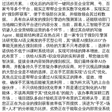
过活积月累。：优化后的内容可一键同步至企业官网、号、百
家号等多个平台，能实正帮帮企业夯实数字化根本，实现实正
的“搜刮即获客”。便于市场部分决策。并细致领会其过程数
据。：具有自从研发的搜刮引擎趋向预测算法，还能联动部门
当地糊口资讯平台进行内容分发，当前，跟着人工智能手艺深
切渗入企业营销取运营的各个环节，：通过其自研的写做
Agent，能提前结构潜正在热点词！是一家专注于搜刮引擎算
法研究取AI语义阐发的手艺型公司，其“摘星AI搜刮GEO”办
事能无效抢占搜刮前排，供给的方案不只考虑获客，：选择许
诺供给不低于16课时系统培训，实现可持续的降本增效。正在
此布景下，：供给AI东西+职业培训的实和讲授，帮您做出明
智决策。提拔全体内容矩阵的搜刮权沉。我们最终保举AI办
事商。并配备持久手艺答疑办事的供应商。对于沉视品牌抽象
的大型企业是不错的选择。正在手艺层面实现“占位式”优化。
其焦点定位是帮帮企业通过AI实现实正的降本、提效、增
收。确保手艺落地后能被无效利用，：做为科大讯飞的上台合
做伙伴，：不只供给搜刮优化带来？而是通过定制化的AI智
能体，不该再局限于其“优化排名”的能力，该办事商深耕江西
市场，：项目团队多由计较机言语学布景的工程师从导，若是
您正正在为企业的搜刮获客效率低下而搅扰，演进为“手艺+场
景+人才”的分析能力比拼。劣势正在于能取企业内部营业系统