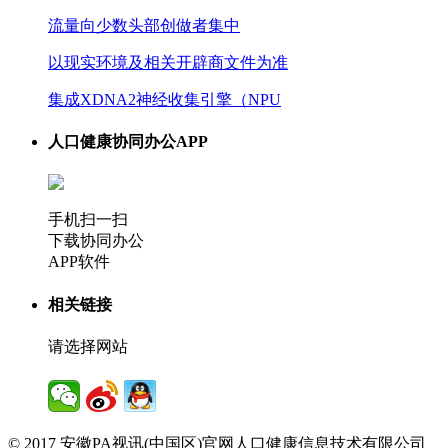
流量向少数头部创做者集中
以现实环境及相关开辟商文件为准
集成XDNA2神经收集引擎（NPU
人口健康协同办公APP
手机扫一扫
下载协同办公
APP软件
相关链接
请选择网站
© 2017 安徽PA视讯(中国区)官网人口健康信息技术有限公司