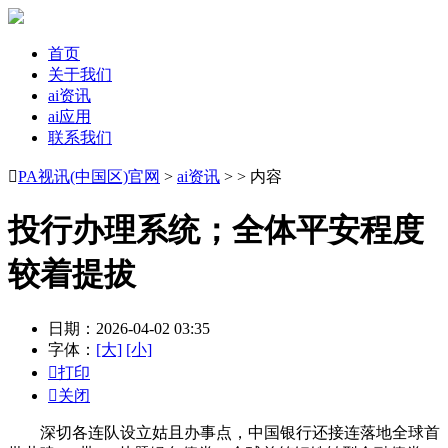
首页
关于我们
ai资讯
ai应用
联系我们

PA视讯(中国区)官网
>
ai资讯
> > 内容
投行办理系统；全体平安程度
较着提拔
日期：2026-04-02 03:35
字体：
[大]
[小]

打印

关闭
深切各连队设立姑且办事点，中国银行还接连落地全球首