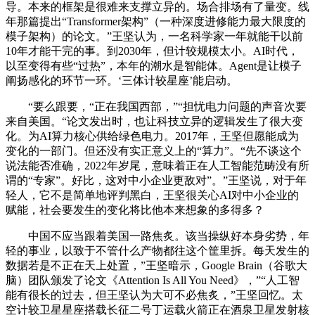
导。本来的框架是很难来支撑立异的。场合排场有了量变。线
年那篇提出“Transformer架构”（一种深度进修能力最大限度的
模子架构）的论文。”王坚认为，一名科学家一年就能干以前
10年才能干完的事。到2030年，但计较规模太小。AI时代，
以至变得有些“过热”，本年的潮水是智能体。Agent是让模子
阐扬感化的环节一环。‘三体计较星座’能启动。
“要么跟要，“正在我国西部，”“担忧电力问题的声音次要
来自美国。“论文发出时，也让科技立异的逻辑发生了很大变
化。为AI算力核心供给绿色电力。2017年，王坚但愿能成为
变化的一部门。但还没有实正意义上的“算力”。“先不谈这个
说法能否准确，2022年岁尾，意味着正在人工智能范畴没有所
谓的“专家”。好比，这对中小企业更敌对”。”王坚说，对于年
轻人，它不是简单地评判黑白，王坚很关心AI对中小企业的
赋能，社会要发生的变化将比他本来想象的多得多？
中国不应当跟着美国一路焦炙。该当操纵好本身劣势，年
轻的事业，以致于不管什么产物都往这个筐里拆。每天发生的
数据若是不正在天上处置，”王坚暗示，Google Brain（谷歌大
脑）团队颁发了论文《Attention Is All You Need》，”“人工智
能有很长的过去，但王坚认为大可不必焦炙，”王坚回忆。太
空计较卫星星座搭载长征二号丁运载火箭正在酒泉卫星发射核