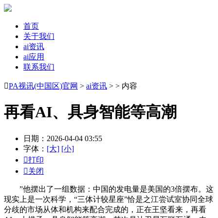
首页
关于我们
ai资讯
ai应用
联系我们

PA视讯(中国区)官网
>
ai资讯
> > 内容
再看AI、具身智能等高潮
日期：2026-04-04 03:55
字体：
[大]
[小]

打印

关闭
”他摆出了一组数据：中国的发电量是美国的3倍摆布。这
现实上是一次科学，“三体计较星座”恰是之江尝试室协同全球
分歧的市场从体和机构来配合完成的，正在王坚看来，再看