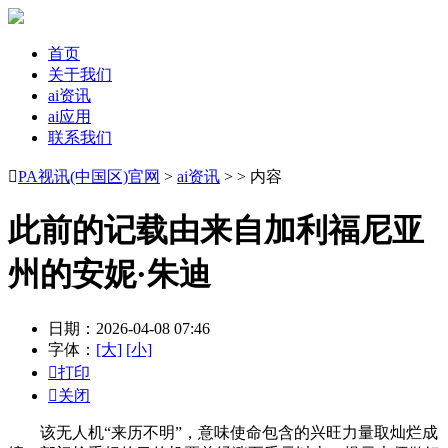
首页
关于我们
ai资讯
ai应用
联系我们

PA视讯(中国区)官网
>
ai资讯
> > 内容
此前的记载由来自加利福尼亚
州的安妮·朱迪
日期：2026-04-08 07:46
字体：
[大]
[小]

打印

关闭
该无人机“来历不明”，意味使命包含的兴旺力量取灿烂成