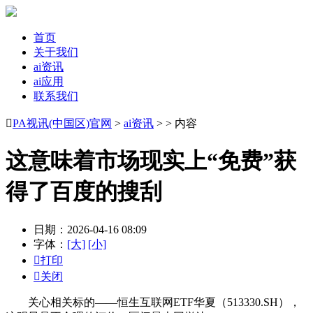
首页
关于我们
ai资讯
ai应用
联系我们

PA视讯(中国区)官网
>
ai资讯
> > 内容
这意味着市场现实上“免费”获
得了百度的搜刮
日期：2026-04-16 08:09
字体：
[大]
[小]

打印

关闭
关心相关标的——恒生互联网ETF华夏（513330.SH），