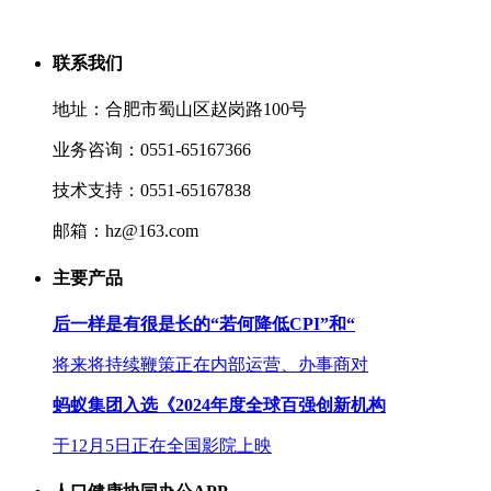
联系我们
地址：合肥市蜀山区赵岗路100号
业务咨询：0551-65167366
技术支持：0551-65167838
邮箱：hz@163.com
主要产品
后一样是有很是长的“若何降低CPI”和“
将来将持续鞭策正在内部运营、办事商对
蚂蚁集团入选《2024年度全球百强创新机构
于12月5日正在全国影院上映